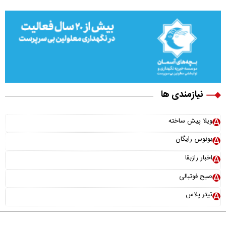
نیازمندی ها
ویلا پیش ساخته
بونوس رایگان
اخبار رازبقا
صبح فوتبالی
تیتر پلاس
×
نقش سامانه دفاع موشکی «اچ کیو ۹» در امنیت ملی کشور