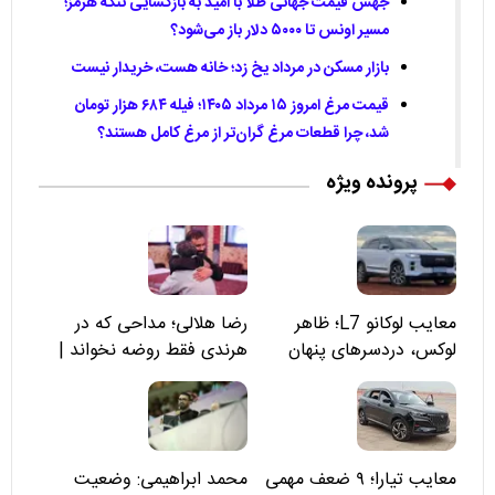
جهش قیمت جهانی طلا با امید به بازگشایی تنگه هرمز؛
مسیر اونس تا ۵۰۰۰ دلار باز می‌شود؟
بازار مسکن در مرداد یخ زد؛ خانه هست، خریدار نیست
قیمت مرغ امروز ۱۵ مرداد ۱۴۰۵؛ فیله ۶۸۴ هزار تومان
شد، چرا قطعات مرغ گران‌تر از مرغ کامل هستند؟
پرونده ویژه
معایب لوکانو L7؛ ظاهر
رضا هلالی؛ مداحی که در
لوکس، دردسرهای پنهان
هرندی فقط روضه نخواند |
مسئولان «تکیه‌گاه آقا مرتضی
علی(ع)» را جدی‌تر ببینند
معایب تیارا؛ ۹ ضعف مهمی
محمد ابراهیمی: وضعیت