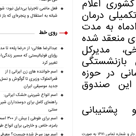
شوری اعلام
فعل ماضی تاجرنیا بی‌دلیل نبود؛ ش
تکمیلی درمان
شبانه به استقلال و پنجره‌ای که باز 
دماه به مدت
روی خط
ی منعقد شده
ی، مدیرکل
عبدالرضا هلالی؛ از «رضا پله» تا م
رؤیای فوتبالیستی که مسیر زندگی‌
بازنشستگی
تغییر کرد
نی در حوزه
اسم خواننده های زن ایرانی | از
قمرالملوک وزیری تا گوگوش و نسل
این صندوق
جدید موسیقی ایران
اسم انواع شیرینی خشک ایرانی:
راهنمای کامل برای دوستداران شیر
و پشتیبانی
سنتی
اسم برای طوطی | ب
بامزه، خاص و خارجی برای انواع ط
وی تأکید کرد در این دوره علاوه بر بهبود خدمات، نرم‌افزار دی دار و شماره تماس ۱۶۷۱ به صورت
اسم موز سرخ شده چیست؟ معرفی