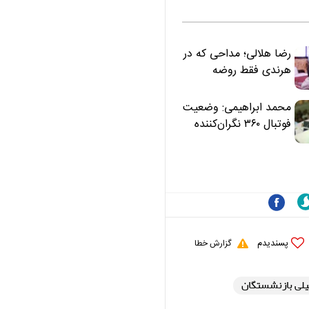
رضا هلالی؛ مداحی که در
هرندی فقط روضه
نخواند | مسئولان
«تکیه‌گاه آقا مرتضی
محمد ابراهیمی: وضعیت
علی(ع)» را جدی‌تر
فوتبال ۳۶۰ نگران‌کننده
ببینند
است | نقد سرمربی تیم
ملی نباید هزینه داشته
باشد
پسندیدم
گزارش خطا
یلی بازنشستگان