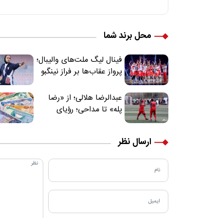
محل برند شما
فینال لیگ ملت‌های والیبال؛
پرواز عقاب‌ها بر فراز نینگبو
عبدالرضا هلالی؛ از «رضا
پله» تا مداحی؛ رؤیای
فوتبالیستی که مسیر
زندگی‌اش تغییر کرد
ارسال نظر