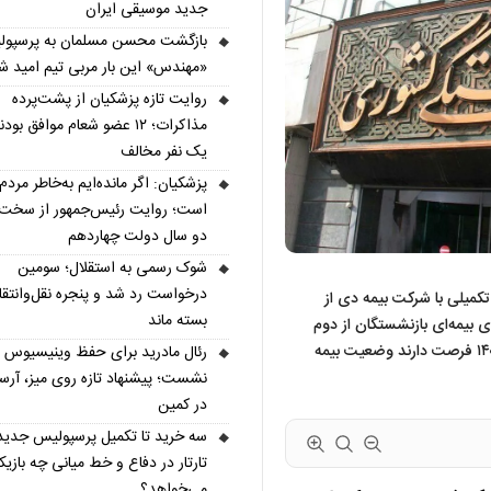
جدید موسیقی ایران
بازگشت محسن مسلمان به پرسپول
«مهندس» این بار مربی تیم امید ش
روایت تازه پزشکیان از پشت‌پرده
مذاکرات؛ ۱۲ عضو شعام موافق بودن
یک نفر مخالف
پزشکیان: اگر مانده‌ایم به‌خاطر مردم
است؛ روایت رئیس‌جمهور از سخت‌
دو سال دولت چهاردهم
شوک رسمی به استقلال؛ سومین
درخواست رد شد و پنجره نقل‌وانتقا
تکمیلی با شرکت بیمه دی از
بسته ماند
ای بیمه‌ای بازنشستگان از دوم
خردادماه آغاز می‌شود و بازنشستگان تا پایان مردادماه ۱۴۰۵ فرصت دارند وضعیت بیمه
رئال مادرید برای حفظ وینیسیوس
نشست؛ پیشنهاد تازه روی میز، آرسن
در کمین
سه خرید تا تکمیل پرسپولیس جدید
تارتار در دفاع و خط میانی چه بازیک
می‌خواهد؟