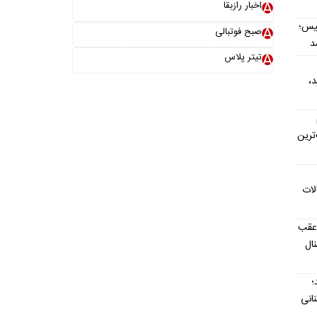
اخبار رازبقا
یس؛
صبح فوتبالی
د
تیتر پلاس
د،
ترین
لات
 عقب
ال
؛
نانی