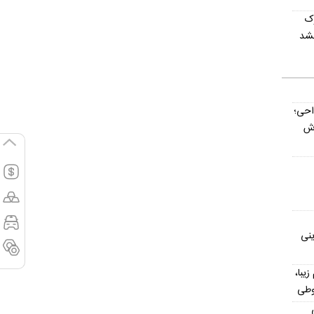
وک
نشد
داحی؛
اش
ینی
یش از ۳۰۰ اسم زیبا،
وطی