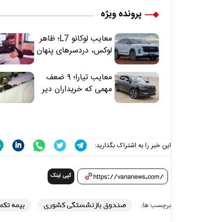
پرونده ویژه
معایب لوکانو L7؛ ظاهر
لوکس، دردسرهای پنهان
معایب تیارا؛ ۹ ضعف
مهمی که خریداران دیر
متوجه می‌شوند
این خبر را به اشتراک بگذارید:
کپی لینک
صندوق بازنشستگی کشوری
بیمه تکم
برچسب ها: