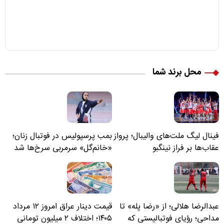
محل برند شما
فینال لیگ ملت‌های والیبال؛ پرواز
بمب پرسپولیس در فوتبال زنان؛
عقاب‌ها بر فراز نینگبو
«خانم‌گل» سرمربی سرخ‌ها شد
عبدالرضا هلالی؛ از «رضا پله» تا
قیمت دینار عراق امروز ۱۲ مرداد
مداحی؛ رؤیای فوتبالیستی که
۱۴۰۵؛ اختلاف ۲ میلیون تومانی