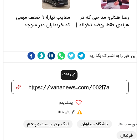
رضا هلالی؛ مداحی که در
معایب تیارا؛ ۹ ضعف مهمی
هرندی فقط روضه نخواند |
که خریداران دیر متوجه
مسئولان «تکیه‌گاه آقا مرتضی
می‌شوند
علی(ع)» را جدی‌تر ببینند
این خبر را به اشتراک بگذارید:
کپی لینک
پسندیدم
گزارش خطا
باشگاه سپاهان
لیگ برتر بیست و پنجم
برچسب ها:
فوتبال