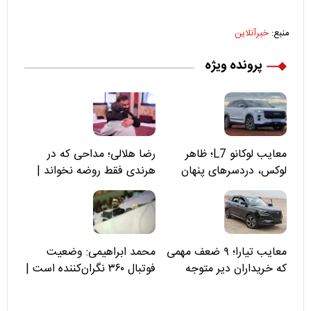
منبع:
خبرآنلاین
پرونده ویژه
معایب لوکانو L7؛ ظاهر
رضا هلالی؛ مداحی که در
لوکس، دردسرهای پنهان
هرندی فقط روضه نخواند |
مسئولان «تکیه‌گاه آقا مرتضی
علی(ع)» را جدی‌تر ببینند
معایب تیارا؛ ۹ ضعف مهمی
محمد ابراهیمی: وضعیت
که خریداران دیر متوجه
فوتبال ۳۶۰ نگران‌کننده است |
می‌شوند
نقد سرمربی تیم ملی نباید
هزینه داشته باشد