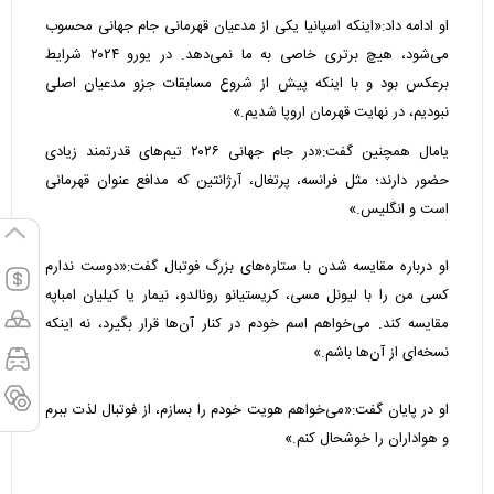
او ادامه داد:«اینکه اسپانیا یکی از مدعیان قهرمانی جام جهانی محسوب
می‌شود، هیچ برتری خاصی به ما نمی‌دهد. در یورو ۲۰۲۴ شرایط
برعکس بود و با اینکه پیش از شروع مسابقات جزو مدعیان اصلی
نبودیم، در نهایت قهرمان اروپا شدیم.»
یامال همچنین گفت:«در جام جهانی ۲۰۲۶ تیم‌های قدرتمند زیادی
حضور دارند؛ مثل فرانسه، پرتغال، آرژانتین که مدافع عنوان قهرمانی
است و انگلیس.»
او درباره مقایسه شدن با ستاره‌های بزرگ فوتبال گفت:«دوست ندارم
کسی من را با لیونل مسی، کریستیانو رونالدو، نیمار یا کیلیان امباپه
مقایسه کند. می‌خواهم اسم خودم در کنار آن‌ها قرار بگیرد، نه اینکه
نسخه‌ای از آن‌ها باشم.»
او در پایان گفت:«می‌خواهم هویت خودم را بسازم، از فوتبال لذت ببرم
و هواداران را خوشحال کنم.»