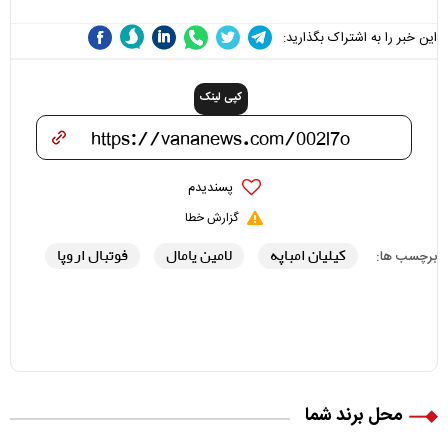
این خبر را به اشتراک بگذارید:
کپی لینک
پسندیدم
گزارش خطا
کیلیان امباپه
لامین یامال
فوتبال اروپا
برچسب ها:
محل برند شما