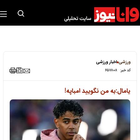
ورزشی
اخبار ورزشی
کد خبر:
۶۵۷۸۰۸
یامال:به من نگویید امباپه!