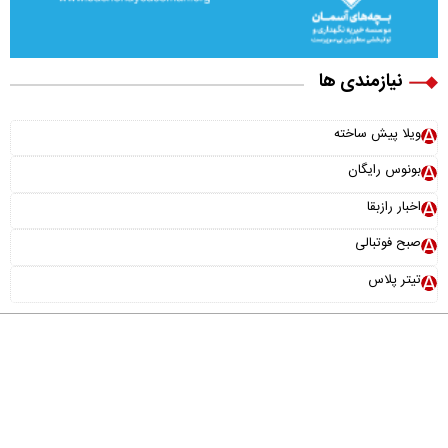
نیازمندی ها
ویلا پیش ساخته
بونوس رایگان
اخبار رازبقا
صبح فوتبالی
تیتر پلاس