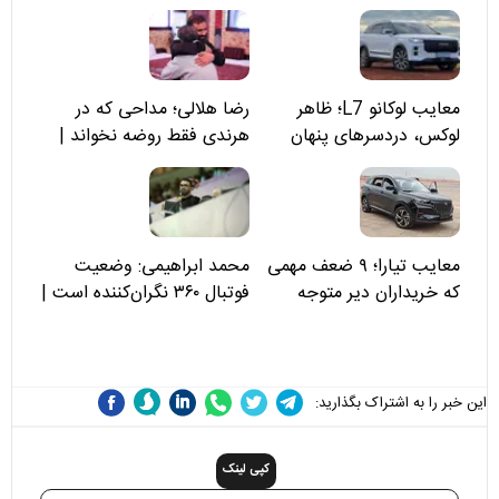
معایب لوکانو L7؛ ظاهر
رضا هلالی؛ مداحی که در
لوکس، دردسرهای پنهان
هرندی فقط روضه نخواند |
مسئولان «تکیه‌گاه آقا مرتضی
علی(ع)» را جدی‌تر ببینند
معایب تیارا؛ ۹ ضعف مهمی
محمد ابراهیمی: وضعیت
که خریداران دیر متوجه
فوتبال ۳۶۰ نگران‌کننده است |
می‌شوند
نقد سرمربی تیم ملی نباید
هزینه داشته باشد
این خبر را به اشتراک بگذارید:
کپی لینک