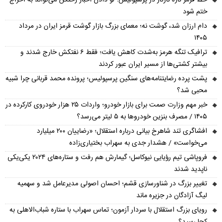
خط قرمز تازه تارتار در پرسپولیس؛ لو دادن اخبار رختکن می‌تواند به اخراج
ختم شود
دام ارزان شد، گوشت نه؛ معمای بزرگ بازار گوشت قرمز ایران در مرداد
۱۴۰۵
ترافیک تنگه هرمز به‌شدت کاهش یافت؛ فقط ۶ نفتکش خارج شدند و
بیشتر کشتی‌ها از مسیر ایران عبور کردند
پشت پرده رضایتنامه‌های سنگین پرسپولیس؛ پرونده محمد قربانی چرا شبیه
محبی شد؟
خبر مهم وزارت صمت برای بازار خودرو؛ واردات ۲۵ هزار خودروی کارکرده در
۱۴۰۵ / مصرف بنزین خودروها به ۵ لیتر می‌رسد؟
افشاگری تند شاهرخ بیانی درباره استقلال؛ «رضاییان ۲۰۰ میلیارد
می‌خواست» / هشدار جدی به سهراب بختیاری‌زاده
فروپاشی تیم رؤیایی نیوکاسل؛ گیمارش هم رفت و ستاره‌های ۲۰۲۴ یکی‌یکی
ناپدید شدند
تغییر بزرگ در شناورسازی قشم؛ احسان اصولی مدیرعامل شد و سهمیه
لیگ آزادگان در جزیره ماند
رویای بزرگ استقلال با سردار آزمون؛ تماس سهراب با ستاره شباب‌الاهلی به