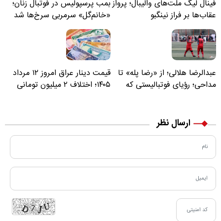
فینال لیگ ملت‌های والیبال؛ پرواز
بمب پرسپولیس در فوتبال زنان؛
عقاب‌ها بر فراز نینگبو
«خانم‌گل» سرمربی سرخ‌ها شد
عبدالرضا هلالی؛ از «رضا پله» تا
قیمت دینار عراق امروز ۱۲ مرداد
مداحی؛ رؤیای فوتبالیستی که
۱۴۰۵؛ اختلاف ۲ میلیون تومانی
مسیر زندگی‌اش تغییر کرد
خرید نقدی و کارت بانکی
ارسال نظر