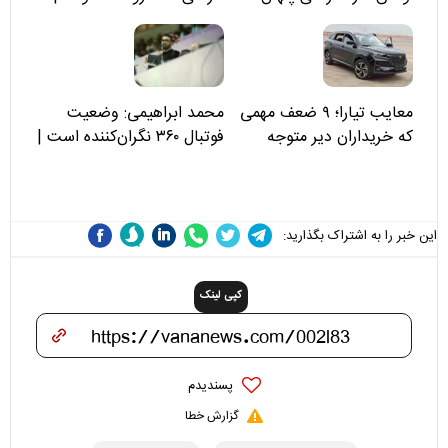
مسئولان «تکیه‌گاه آقا مرتضی
علی(ع)» را جدی‌تر ببینند
معایب تیارا؛ ۹ ضعف مهمی
محمد ابراهیمی: وضعیت
که خریداران دیر متوجه
فوتبال ۳۶۰ نگران‌کننده است |
می‌شوند
نقد سرمربی تیم ملی نباید
هزینه داشته باشد
این خبر را به اشتراک بگذارید:
کپی لینک
پسندیدم
گزارش خطا