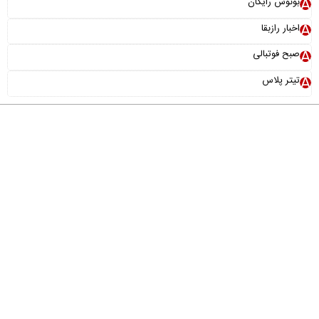
بونوس رایگان
اخبار رازبقا
صبح فوتبالی
تیتر پلاس
درباره ما
تماس با ما
آرشیو
پیوندها
عضویت در خبرنامه
خانواده ما