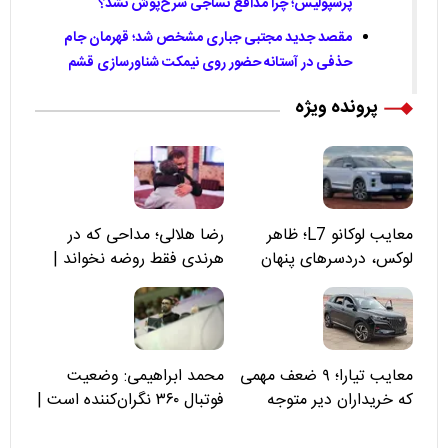
پرسپولیس؛ چرا مدافع نساجی سرخ‌پوش نشد؟
مقصد جدید مجتبی جباری مشخص شد؛ قهرمان جام
حذفی در آستانه حضور روی نیمکت شناورسازی قشم
پرونده ویژه
معایب لوکانو L7؛ ظاهر
رضا هلالی؛ مداحی که در
لوکس، دردسرهای پنهان
هرندی فقط روضه نخواند |
مسئولان «تکیه‌گاه آقا مرتضی
علی(ع)» را جدی‌تر ببینند
معایب تیارا؛ ۹ ضعف مهمی
محمد ابراهیمی: وضعیت
که خریداران دیر متوجه
فوتبال ۳۶۰ نگران‌کننده است |
می‌شوند
نقد سرمربی تیم ملی نباید