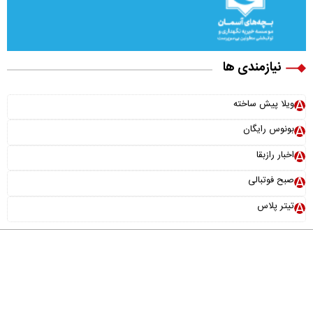
نیازمندی ها
×
ویلا پیش ساخته
نقش سامانه دفاع موشکی «اچ کیو ۹» در امنیت ملی کشور
بونوس رایگان
اخبار رازبقا
صبح فوتبالی
تیتر پلاس