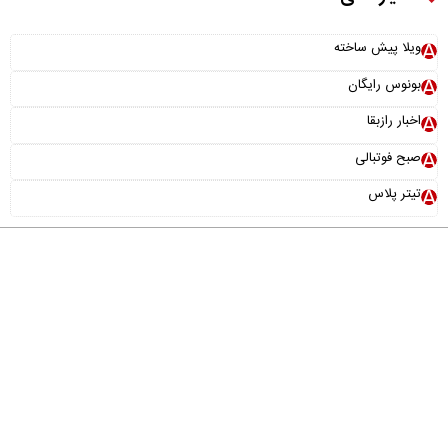
ویلا پیش ساخته
بونوس رایگان
اخبار رازبقا
صبح فوتبالی
تیتر پلاس
درباره ما
تماس با ما
آرشیو
پیوندها
عضویت در خبرنامه
خانواده ما