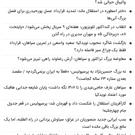
والیبال حیاتی شد؟
دختر اسطوره در استقلال ماند؛ تمدید قرارداد عسل پورحیدری برای فصل
بزرگ آبی‌ها
انقلاب در کنداکتور تلویزیون؛ هفته‌ای ۹ سریال پخش می‌شود/ «پایتخت
۸»، «زیرخاکی ۵» و مهران مدیری در راه آنتن
بازگشت شاگرد محبوب نویدکیا؛ سعید واسعی در تمرین سپاهان، قرارداد
فقط یک چراغ سبز فاصله دارد؟
معاوضه بزرگ تراکتور و سپاهان؛ آرش رضاوند راهی تبریز می‌شود؟
نه بزرگ حسین‌نژاد به پرسپولیس؛ «فعلاً به ایران برنمی‌گردم» / مقصد
بعدی ستاره ۲۳ ساله کجاست؟
سپاهان عارف حاجی‌عیدی را تا ۱۴۰۷ نگه داشت؛ پایان شایعه جدایی هافبک
مورد اعتماد نویدکیا
کارآفرینان استقلال را شکست داد و قهرمان شد؛ پرسپولیس در قعر جدول
جام چهارجانبه!
بمب ایرانی جدید منصوریان در عراق؛ سیاوش یزدانی در راه الطلبه، اما یک
مانع بزرگ باقی مانده است