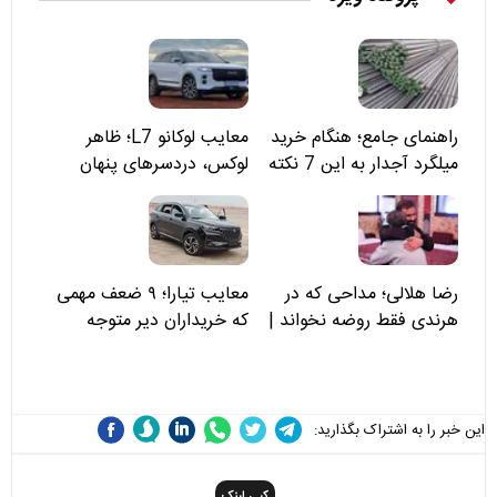
راهنمای جامع؛ هنگام خرید
معایب لوکانو L7؛ ظاهر
میلگرد آجدار به این 7 نکته
لوکس، دردسرهای پنهان
توجه کنید
رضا هلالی؛ مداحی که در
معایب تیارا؛ ۹ ضعف مهمی
هرندی فقط روضه نخواند |
که خریداران دیر متوجه
مسئولان «تکیه‌گاه آقا مرتضی
می‌شوند
علی(ع)» را جدی‌تر ببینند
این خبر را به اشتراک بگذارید:
کپی لینک