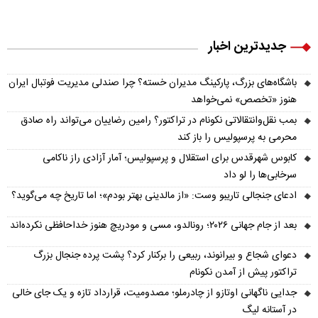
جدیدترین اخبار
باشگاه‌های بزرگ، پارکینگ مدیران خسته؟ چرا صندلی مدیریت فوتبال ایران
هنوز «تخصص» نمی‌خواهد
بمب نقل‌وانتقالاتی نکونام در تراکتور؟ رامین رضاییان می‌تواند راه صادق
محرمی به پرسپولیس را باز کند
کابوس شهرقدس برای استقلال و پرسپولیس؛ آمار آزادی راز ناکامی
سرخابی‌ها را لو داد
ادعای جنجالی تاریبو وست: «از مالدینی بهتر بودم»؛ اما تاریخ چه می‌گوید؟
بعد از جام جهانی ۲۰۲۶؛ رونالدو، مسی و مودریچ هنوز خداحافظی نکرده‌اند
دعوای شجاع و بیرانوند، ربیعی را برکنار کرد؟ پشت پرده جنجال بزرگ
تراکتور پیش از آمدن نکونام
جدایی ناگهانی اوتازو از چادرملو؛ مصدومیت، قرارداد تازه و یک جای خالی
در آستانه لیگ