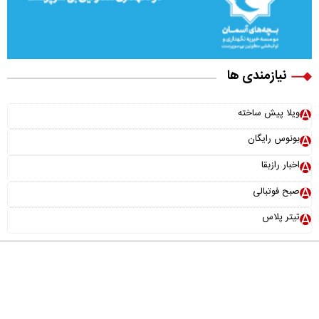
نیازمندی ها
ویلا پیش ساخته
بونوس رایگان
اخبار رازبقا
صبح فوتبالی
تیتر پلاس