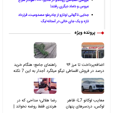
عروسی اشتباهی رونالدو در مادیرا؛ ۲۰۰۰ هوادار سراغ
عروس و داماد دیگری رفتند!
جدایی ناگهانی اوتازو از چادرملو؛ مصدومیت، قرارداد
تازه و یک جای خالی در آستانه لیگ
پرونده ویژه
اضافه‌پرداخت تا مرز ۹۴
راهنمای جامع؛ هنگام خرید
درصد در فروش اقساطی تیگو
میلگرد آجدار به این 7 نکته
۸؛ مسئولان «مبین خودرو» را
توجه کنید
نمی‌بینند؟
معایب لوکانو L7؛ ظاهر
رضا هلالی؛ مداحی که در
لوکس، دردسرهای پنهان
هرندی فقط روضه نخواند |
مسئولان «تکیه‌گاه آقا مرتضی