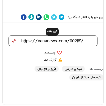
علی(ع)» را جدی‌تر ببینند
این خبر را به اشتراک بگذارید:
کپی لینک
پسندیدم
گزارش خطا
مهدی طارمی
لژیونر فوتبال
برچسب ها:
تیم ملی فوتبال ایران