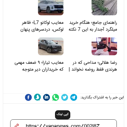
راهنمای جامع؛ هنگام خرید
معایب لوکانو L7؛ ظاهر
میلگرد آجدار به این 7 نکته
لوکس، دردسرهای پنهان
توجه کنید
رضا هلالی؛ مداحی که در
معایب تیارا؛ ۹ ضعف مهمی
هرندی فقط روضه نخواند |
که خریداران دیر متوجه
مسئولان «تکیه‌گاه آقا مرتضی
می‌شوند
علی(ع)» را جدی‌تر ببینند
این خبر را به اشتراک بگذارید:
کپی لینک