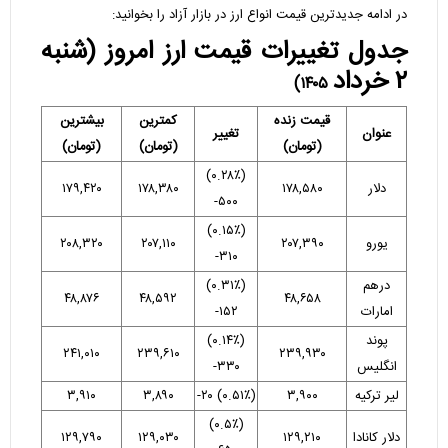
در ادامه جدیدترین قیمت انواع ارز در بازار آزاد را بخوانید:
جدول تغییرات قیمت ارز امروز (شنبه
۲ خرداد
۱۴۰۵)
قیمت زنده
کمترین
بیشترین
عنوان
تغییر
(تومان)
(تومان)
(تومان)
(۰.۲۸٪)
دلار
۱۷۸,۵۸۰
۱۷۸,۳۸۰
۱۷۹,۴۲۰
۵۰۰-
(۰.۱۵٪)
یورو
۲۰۷,۳۹۰
۲۰۷,۱۱۰
۲۰۸,۳۲۰
۳۱۰-
درهم
(۰.۳۱٪)
۴۸,۸۷۶
۴۸,۵۹۲
۴۸,۶۵۸
امارات
۱۵۲-
پوند
(۰.۱۴٪)
۲۴۱,۰۱۰
۲۳۹,۶۱۰
۲۳۹,۹۳۰
انگلیس
۳۳۰-
لیر ترکیه
۳,۹۰۰
(۰.۵۱٪) ۲۰-
۳,۸۹۰
۳,۹۱۰
(۰.۵٪)
دلار کانادا
۱۲۹,۲۱۰
۱۲۹,۰۳۰
۱۲۹,۷۹۰