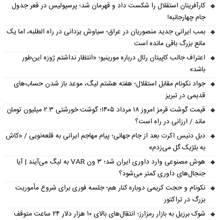
کارآفرینان استقلال را شکست داد و قهرمان شد؛ پرسپولیس در قعر جدول
جام چهارجانبه!
بمب ایرانی جدید منصوریان در عراق؛ سیاوش یزدانی در راه الطلبه، اما یک
مانع بزرگ باقی مانده است
اعتراف جالب کاپیتان رئال درباره مورینیو؛ «انتظار نداشتم ژوزه این‌طور
باشد»
جواد نکونام مقابل استقلال؛ هفته هشتم لیگ، موعد باز شدن حساب‌های
قدیمی در تبریز
قیمت گوشت قرمز امروز ۱۸ مرداد ۱۴۰۵؛ گوشت خورشتی ۲.۳ میلیون تومان
ماند / ارزانی در راه است؟
دبل دنیس اکرت بعد از جام جهانی؛ پیام مهاجم ایرانی به قلعه‌نویی / «کاش
به بلژیک گل می‌زدم»
هوش مصنوعی وارد داوری ایران شد؛ ۳ ون VAR به لیگ می‌آیند | آیا
جنجال‌های داوری کمتر می‌شود؟
نکونام و حجت کریمی دوباره کنار هم؛ جلسه فوری برای شروع مأموریت
بزرگ در تراکتور
شوک برزیل به بازار رمزارز؛ انتقال‌های بالای ۱۰ هزار دلار ۲۴ ساعت متوقف