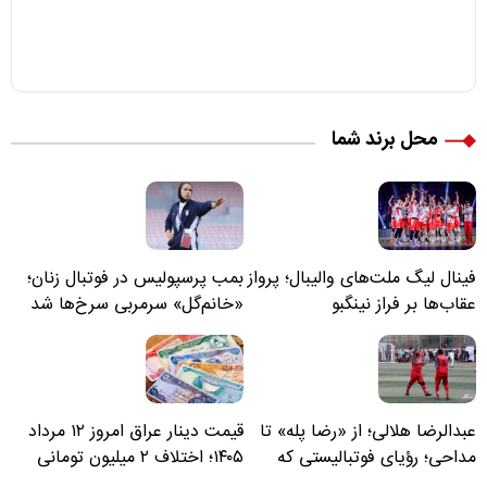
محل برند شما
فینال لیگ ملت‌های والیبال؛ پرواز
بمب پرسپولیس در فوتبال زنان؛
عقاب‌ها بر فراز نینگبو
«خانم‌گل» سرمربی سرخ‌ها شد
عبدالرضا هلالی؛ از «رضا پله» تا
قیمت دینار عراق امروز ۱۲ مرداد
مداحی؛ رؤیای فوتبالیستی که
۱۴۰۵؛ اختلاف ۲ میلیون تومانی
مسیر زندگی‌اش تغییر کرد
خرید نقدی و کارت بانکی