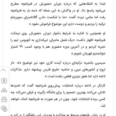
ابتدا به انتقادهایی که درباره دوران حضورش در فنرباغچه مطرح
می‌شود پاسخ داد. او در واکنش به این جمله که «سه بار به فنرباغچه
رفت اما جامی نبرد» گفت: «ما با شکست دادن گالاتاسرای سوپرجام
ترکیه را بردیم و دوست دارم این موضوع فراموش نشود.»
او همچنین با اشاره به شرایط دشوار دوران حضورش روی نیمکت
فنرباغچه اظهار داشت: «یک فصل ماجرای تیراندازی به اتوبوس تیم را
تجربه کردیم و در آخرین دوره حضورم هم با وجود کسب ۹۹ امتیاز
نتوانستیم قهرمان شویم.»
سرمربی باتجربه ترکیه‌ای درباره آینده کاری خود نیز توضیح داد: «از
اروپا و کشورهای عربی و حاشیه خلیج فارس پیشنهاد دارم. مذاکرات
ادامه دارد اما هنوز چیزی قطعی نشده است.»
کارتال در ادامه درباره انتخابات پیش‌روی فنرباغچه گفت که نامزدها
تلاش می‌کنند بهترین تصمیم را برای باشگاه بگیرند و فرقی نمی‌کند چه
کسی برنده انتخابات شود، چون در هر صورت به فنرباغچه کمک خواهد
شد.
او در پایان شایعات مربوط به مذاکره با مدیران این باشگاه را رد کرد و