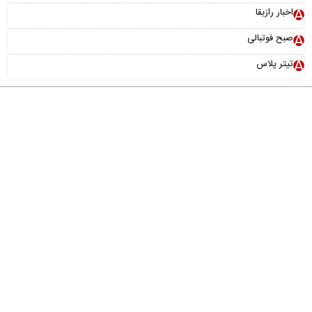
اخبار رازبقا
صبح فوتبالی
تیتر پلاس
درباره ما
تماس با ما
آرشیو
پیوندها
عضویت در خبرنامه
خانواده ما
طراحی و تولید:
"ایران سامانه"