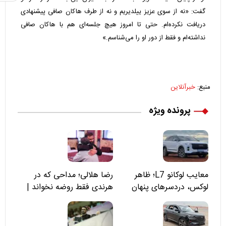
گفت: «نه از سوی عزیز ییلدیریم و نه از طرف هاکان صافی پیشنهادی
دریافت نکرده‌ام. حتی تا امروز هیچ جلسه‌ای هم با هاکان صافی
نداشته‌ام و فقط از دور او را می‌شناسم.»
منبع:
خبرآنلاین
پرونده ویژه
معایب لوکانو L7؛ ظاهر
رضا هلالی؛ مداحی که در
لوکس، دردسرهای پنهان
هرندی فقط روضه نخواند |
مسئولان «تکیه‌گاه آقا مرتضی
علی(ع)» را جدی‌تر ببینند