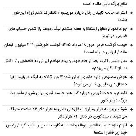
مانع بزرگ باقی مانده است
اعتراف جالب کاپیتان رئال درباره مورینیو؛ «انتظار نداشتم ژوزه این‌طور
باشد»
جواد نکونام مقابل استقلال؛ هفته هشتم لیگ، موعد باز شدن حساب‌های
قدیمی در تبریز
قیمت گوشت قرمز امروز ۱۸ مرداد ۱۴۰۵؛ گوشت خورشتی ۲.۳ میلیون تومان
ماند / ارزانی در راه است؟
دبل دنیس اکرت بعد از جام جهانی؛ پیام مهاجم ایرانی به قلعه‌نویی / «کاش
به بلژیک گل می‌زدم»
هوش مصنوعی وارد داوری ایران شد؛ ۳ ون VAR به لیگ می‌آیند | آیا
جنجال‌های داوری کمتر می‌شود؟
نکونام و حجت کریمی دوباره کنار هم؛ جلسه فوری برای شروع مأموریت
بزرگ در تراکتور
شوک برزیل به بازار رمزارز؛ انتقال‌های بالای ۱۰ هزار دلار ۲۴ ساعت متوقف
می‌شوند / بیت‌کوین در کانال ۶۴ هزار دلار
اتهام تازه علیه اینفانتینو؛ یوفا پرداخت به کارمند سابق را تأیید کرد / رئیس
فیفا زیر فشار استعفا