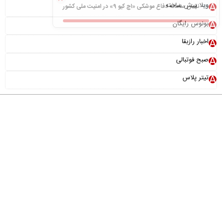
ویلا پیش ساخته
نقش سامانه دفاع موشکی «اچ کیو ۹» در امنیت ملی کشور
بونوس رایگان
اخبار رازبقا
صبح فوتبالی
تیتر پلاس
درباره ما
تماس با ما
آرشیو
پیوندها
عضویت در خبرنامه
خانواده ما