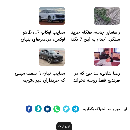
راهنمای جامع؛ هنگام خرید
معایب لوکانو L7؛ ظاهر
میلگرد آجدار به این 7 نکته
لوکس، دردسرهای پنهان
توجه کنید
رضا هلالی؛ مداحی که در
معایب تیارا؛ ۹ ضعف مهمی
هرندی فقط روضه نخواند |
که خریداران دیر متوجه
مسئولان «تکیه‌گاه آقا مرتضی
می‌شوند
علی(ع)» را جدی‌تر ببینند
این خبر را به اشتراک بگذارید:
کپی لینک