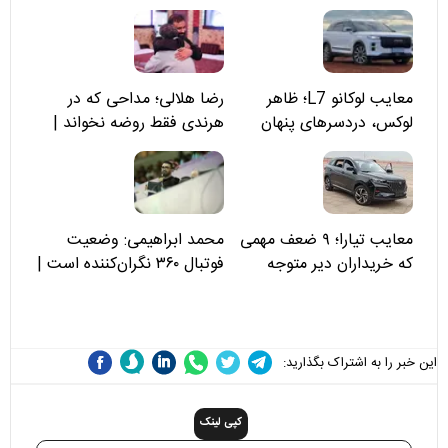
معایب لوکانو L7؛ ظاهر
رضا هلالی؛ مداحی که در
لوکس، دردسرهای پنهان
هرندی فقط روضه نخواند |
مسئولان «تکیه‌گاه آقا مرتضی
علی(ع)» را جدی‌تر ببینند
معایب تیارا؛ ۹ ضعف مهمی
محمد ابراهیمی: وضعیت
که خریداران دیر متوجه
فوتبال ۳۶۰ نگران‌کننده است |
می‌شوند
نقد سرمربی تیم ملی نباید
هزینه داشته باشد
این خبر را به اشتراک بگذارید:
کپی لینک