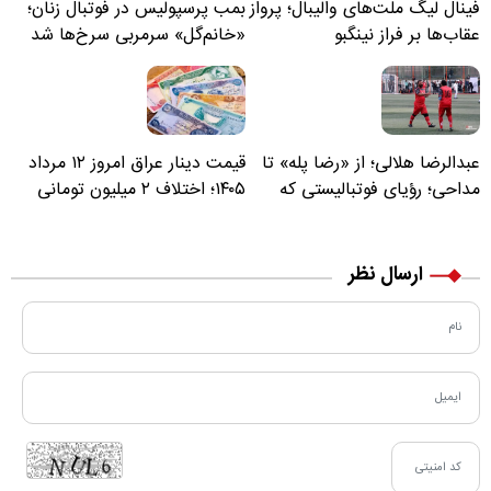
فینال لیگ ملت‌های والیبال؛ پرواز
بمب پرسپولیس در فوتبال زنان؛
عقاب‌ها بر فراز نینگبو
«خانم‌گل» سرمربی سرخ‌ها شد
عبدالرضا هلالی؛ از «رضا پله» تا
قیمت دینار عراق امروز ۱۲ مرداد
مداحی؛ رؤیای فوتبالیستی که
۱۴۰۵؛ اختلاف ۲ میلیون تومانی
مسیر زندگی‌اش تغییر کرد
خرید نقدی و کارت بانکی
ارسال نظر