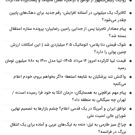
روایت رئیس‌جمهور از توافق با ترامپ، نقش قالیباف و پشت‌پرده مذاکرات
کالابرگ یک میلیونی در آستانه افزایش؛ رقم جدید برای دهک‌های پایین
چقدر می‌شود؟
پیام معنادار تاجرنیا پس از جدایی رامین رضاییان؛ پرونده ستاره استقلال
بسته شد؟
شوک قیمتی دنا پلاس؛ اتوماتیک ۲.۵ میلیاردی شد | این امکانات ارزش
چنین پولی را دارد؟
قیمت تیبا کارکرده امروز ۱۶ مرداد ۱۴۰۵؛ تیبا مدل ۱۴۰۰ به ۸۸۰ میلیون تومان
رسید
واکنش تند پزشکیان به شایعه استعفا؛ «اگر بخواهم بروم، خودم اعلام
می‌کنم»
پیام مهم عراقچی به همسایگان؛ «زمان اتکا به خود فرا رسیده است» /
تهران چه سیگنالی به منطقه داد؟
توافق ایران و آمریکا در یک قدمی اعلام؟ چشم بازارها به تصمیم نهایی
شورای عالی امنیت ملی
چراغ سبز طارمی به لیل؛ «نه» به لیگ‌های عربی و آماده برای یک انتقال
بزرگ در فرانسه؟