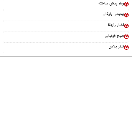
ویلا پیش ساخته
بونوس رایگان
اخبار رازبقا
صبح فوتبالی
تیتر پلاس
درباره ما
تماس با ما
آرشیو
پیوندها
عضویت در خبرنامه
خانواده ما