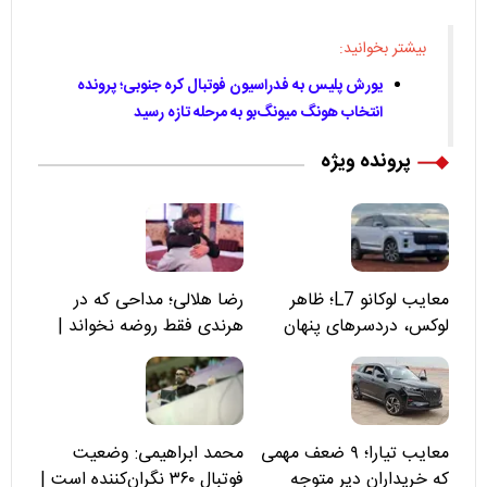
بیشتر بخوانید:
یورش پلیس به فدراسیون فوتبال کره جنوبی؛ پرونده
انتخاب هونگ میونگ‌بو به مرحله تازه رسید
پرونده ویژه
معایب لوکانو L7؛ ظاهر
رضا هلالی؛ مداحی که در
لوکس، دردسرهای پنهان
هرندی فقط روضه نخواند |
مسئولان «تکیه‌گاه آقا مرتضی
علی(ع)» را جدی‌تر ببینند
معایب تیارا؛ ۹ ضعف مهمی
محمد ابراهیمی: وضعیت
که خریداران دیر متوجه
فوتبال ۳۶۰ نگران‌کننده است |