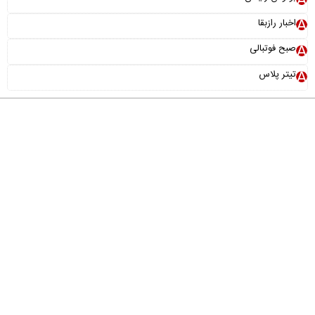
اخبار رازبقا
صبح فوتبالی
تیتر پلاس
درباره ما
تماس با ما
آرشیو
پیوندها
عضویت در خبرنامه
خانواده ما
طراحی و تولید:
"ایران سامانه"