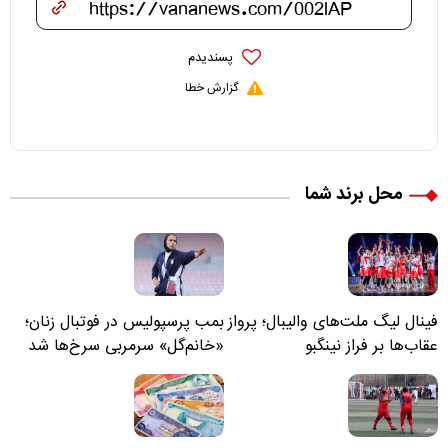
پسندیدم
گزارش خطا
محل برند شما
فینال لیگ ملت‌های والیبال؛ پرواز
بمب پرسپولیس در فوتبال زنان؛
عقاب‌ها بر فراز نینگبو
«خانم‌گل» سرمربی سرخ‌ها شد