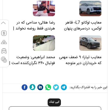
معایب لوکانو L7؛ ظاهر
رضا هلالی؛ مداحی که در
لوکس، دردسرهای پنهان
هرندی فقط روضه نخواند |
مسئولان «تکیه‌گاه آقا مرتضی
علی(ع)» را جدی‌تر ببینند
معایب تیارا؛ ۹ ضعف مهمی
محمد ابراهیمی: وضعیت
که خریداران دیر متوجه
فوتبال ۳۶۰ نگران‌کننده است |
می‌شوند
نقد سرمربی تیم ملی نباید
هزینه داشته باشد
این خبر را به اشتراک بگذارید:
کپی لینک