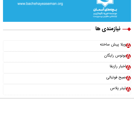
نیازمندی ها
ویلا پیش ساخته
بونوس رایگان
اخبار رازبقا
صبح فوتبالی
تیتر پلاس