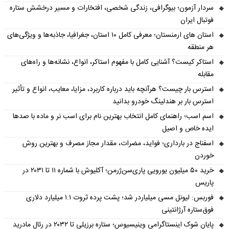
سردار آزمون؛ بیوگرافی، زندگی شخصی، افتخارات و مسیر درخشش ستاره
فوتبال ایران
استان های ارمنستان؛ معرفی کامل ۱۰ استان، جغرافیا، جاذبه‌ها و ویژگی‌های
هر منطقه
استاکر کیست؟ آشنایی کامل با مفهوم استاکر، انواع، نشانه‌ها و راه‌های
مقابله
استرس بار چیست؟ هرآنچه باید درباره کاربرد، مزایا، معایب، انواع و تأثیر
استرس بار بر هندلینگ خودرو بدانید
اسم اسب؛ راهنمای کامل انتخاب بهترین نام برای اسب نر و ماده با صدها
ایده خاص و اصیل
اسفناج در بارداری؛ فواید، مضرات، مقدار مجاز مصرف و بهترین روش
خوردن
خرید ۵۰ میلیون یورویی پاری‌سن‌ژرمن؛ آکلیوش با شماره ۱۱ تا ۲۰۳۱ در
پاریس
فوربس: لیونل مسی میلیاردر شد؛ پشت پرده ثروت ۱.۱ میلیارد دلاری
فوق‌ستاره آرژانتینی
پایان شوک اینستاگرامی وینیسیوس؛ ستاره برزیلی تا ۲۰۳۲ در رئال مادرید