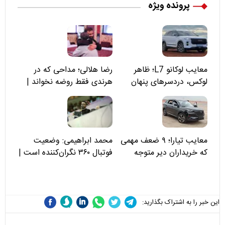
پرونده ویژه
معایب لوکانو L7؛ ظاهر
رضا هلالی؛ مداحی که در
لوکس، دردسرهای پنهان
هرندی فقط روضه نخواند |
مسئولان «تکیه‌گاه آقا مرتضی
علی(ع)» را جدی‌تر ببینند
معایب تیارا؛ ۹ ضعف مهمی
محمد ابراهیمی: وضعیت
که خریداران دیر متوجه
فوتبال ۳۶۰ نگران‌کننده است |
می‌شوند
نقد سرمربی تیم ملی نباید
هزینه داشته باشد
این خبر را به اشتراک بگذارید: