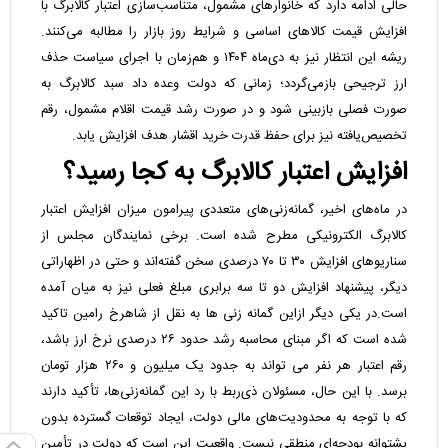
حالی ادامه دارد که خانوارهای مشمول، متناسب‌سازی اعتبار کالابرگ با
افزایش قیمت کالاهای اساسی و شرایط روز بازار را مطالبه می‌کنند.
ریشه این انتظار نیز به دی‌ماه ۱۴۰۴ و هم‌زمان با اجرای سیاست حذف
ارز ترجیحی بازمی‌گردد؛ زمانی که دولت وعده داد سبد کالابرگ به
صورت فصلی بازبینی شود و در صورت رشد قیمت اقلام مشمول، رقم
تخصیص‌یافته نیز برای حفظ قدرت خرید اقشار هدف افزایش یابد.
افزایش اعتبار کالابرگ به کجا رسید؟
در ماه‌های اخیر، گمانه‌زنی‌های متعددی پیرامون میزان افزایش اعتبار
کالابرگ الکترونیکی مطرح شده است. برخی نمایندگان مجلس از
سناریوهای افزایش ۳۰ تا ۷۰ درصدی سخن گفته‌اند و حتی در اظهاراتی
دیگر، پیشنهاد افزایش دو تا سه برابری مبلغ فعلی نیز به میان آمده
است.در یکی دیگر ازاین گمانه زنی ها به نقل از شاهرخ رامین تاکید
شده است که اگر مبنای محاسبه رشد حدود ۲۶ درصدی نرخ ارز باشد،
رقم اعتبار هر نفر می تواند به جدود یک میلیون و ۲۶۰ هزار تومان
برسد. با این حال، مسئولان ذی‌ربط با رد این گمانه‌زنی‌ها، تأکید دارند
که با توجه به محدودیت‌های مالی دولت، ایجاد توقعات گسترده بدون
پشتوانه بودجه‌ای منطقی نیست. واقعیت این است که دولت در تأمین