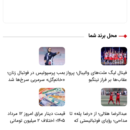
محل برند شما
فینال لیگ ملت‌های والیبال؛ پرواز
بمب پرسپولیس در فوتبال زنان؛
عقاب‌ها بر فراز نینگبو
«خانم‌گل» سرمربی سرخ‌ها شد
عبدالرضا هلالی؛ از «رضا پله» تا
قیمت دینار عراق امروز ۱۲ مرداد
مداحی؛ رؤیای فوتبالیستی که
۱۴۰۵؛ اختلاف ۲ میلیون تومانی
مسیر زندگی‌اش تغییر کرد
خرید نقدی و کارت بانکی