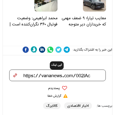
علی(ع)» را جدی‌تر ببینند
معایب تیارا؛ ۹ ضعف مهمی
محمد ابراهیمی: وضعیت
که خریداران دیر متوجه
فوتبال ۳۶۰ نگران‌کننده است |
می‌شوند
نقد سرمربی تیم ملی نباید
هزینه داشته باشد
این خبر را به اشتراک بگذارید:
کپی لینک
پسندیدم
گزارش خطا
اخبار اقتصادی
کالابرگ
برچسب ها: