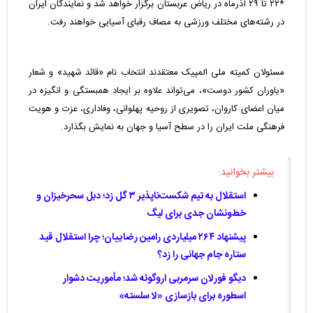
*۲۲ تا ۲۹ آذرماه در ریاض عربستان برگزار خواهد شد و نمایندگان ایران
در رشته‌های مختلف ورزشی به مصاف رقبای آسیایی خواهند رفت.
مسئولان کمیته ملی المپیک معتقدند انتخاب نام «قائد شهید» و شعار
«یاوران کشور دوست»، می‌تواند علاوه بر ایجاد همبستگی و انگیزه در
میان اعضای کاروان، تصویری از روحیه پهلوانی، وفاداری، عزت و هویت
فرهنگی ملت ایران را در سطح آسیا و جهان به نمایش بگذارد.
بیشتر بخوانید:
استقلال به تیم شکست‌ناپذیر ۳ گل زد؛ دبل سحرخیزان و
خط‌ونشان جدی برای لیگ
پیشنهاد ۲۶۴ میلیاردی رامین رضاییان؛ چرا استقلال قید
ستاره جام جهانی را زد؟
دیگو فورلان سرمربی اروگوئه شد؛ مأموریت دشوار
اسطوره برای بازسازی «لا سلسته»