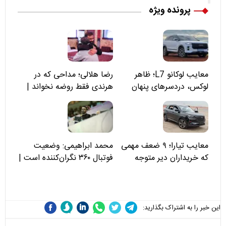
پرونده ویژه
معایب لوکانو L7؛ ظاهر
رضا هلالی؛ مداحی که در
لوکس، دردسرهای پنهان
هرندی فقط روضه نخواند |
مسئولان «تکیه‌گاه آقا مرتضی
علی(ع)» را جدی‌تر ببینند
معایب تیارا؛ ۹ ضعف مهمی
محمد ابراهیمی: وضعیت
که خریداران دیر متوجه
فوتبال ۳۶۰ نگران‌کننده است |
می‌شوند
نقد سرمربی تیم ملی نباید
هزینه داشته باشد
این خبر را به اشتراک بگذارید: