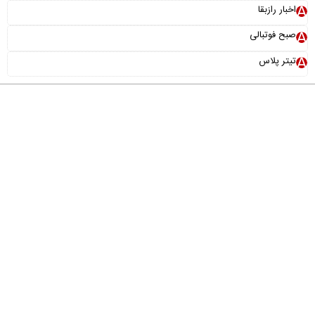
اخبار رازبقا
صبح فوتبالی
تیتر پلاس
درباره ما
تماس با ما
آرشیو
پیوندها
عضویت در خبرنامه
خانواده ما
طراحی و تولید:
"ایران سامانه"