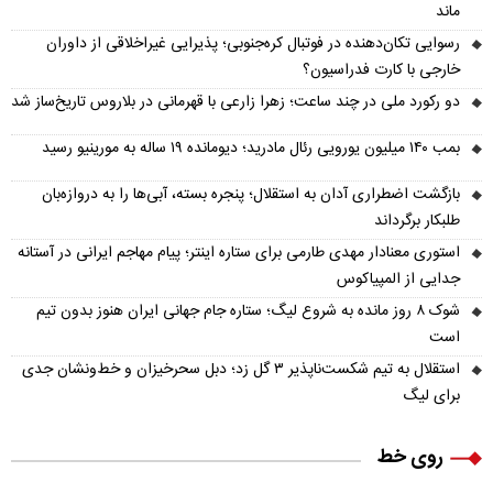
ماند
رسوایی تکان‌دهنده در فوتبال کره‌جنوبی؛ پذیرایی غیراخلاقی از داوران
خارجی با کارت فدراسیون؟
دو رکورد ملی در چند ساعت؛ زهرا زارعی با قهرمانی در بلاروس تاریخ‌ساز شد
بمب ۱۴۰ میلیون یورویی رئال مادرید؛ دیومانده ۱۹ ساله به مورینیو رسید
بازگشت اضطراری آدان به استقلال؛ پنجره بسته، آبی‌ها را به دروازه‌بان
طلبکار برگرداند
استوری معنادار مهدی طارمی برای ستاره اینتر؛ پیام مهاجم ایرانی در آستانه
جدایی از المپیاکوس
شوک ۸ روز مانده به شروع لیگ؛ ستاره جام جهانی ایران هنوز بدون تیم
است
استقلال به تیم شکست‌ناپذیر ۳ گل زد؛ دبل سحرخیزان و خط‌ونشان جدی
برای لیگ
روی خط