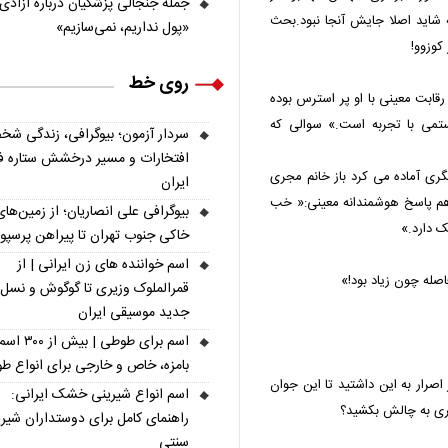
جمله جنجالی پزشکیان درباره آزادی؛
ه شاید اصلا جایش آنجا نبود.بحث
«پول نداریم، نمی‌سازیم»
کوزوو!
روی خط
قابت معینی با او پر استرس بوده
رستمی با تجربه است.» سوالی که
سردار آزمون؛ بیوگرافی، زندگی شخ
افتخارات و مسیر درخشش ستاره فو
ری آماده می کرد باز خانم مجری
ایران
 هم پاسخ هوشمندانه معینی:« خب
بیوگرافی علی انصاریان؛ از زمین‌های
ک دارد.»
خاکی جنوب تهران تا پیراهن پرسپ
اسم خواننده های زن ایرانی | از
اصله چون زیاد بود!»
قمرالملوک وزیری تا گوگوش و نسل
جدید موسیقی ایران
اسم برای طوطی | ب
بامزه، خاص و خارجی برای انواع ط
 اصرار به این داشتید تا این جوان
اسم انواع شیرینی خشک ایرانی:
گری به چالش بکشید؟
راهنمای کامل برای دوستداران شیر
سنتی