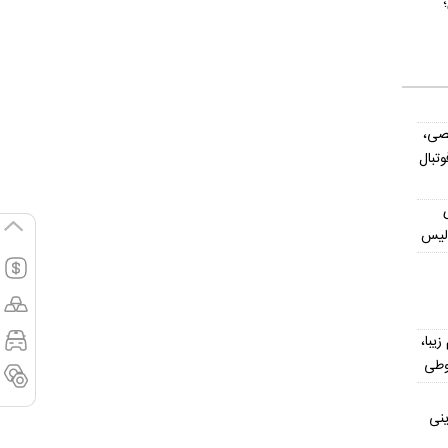
صی،
تبال
ولیس
یش از ۳۰۰ اسم زیبا،
وطی
ینی