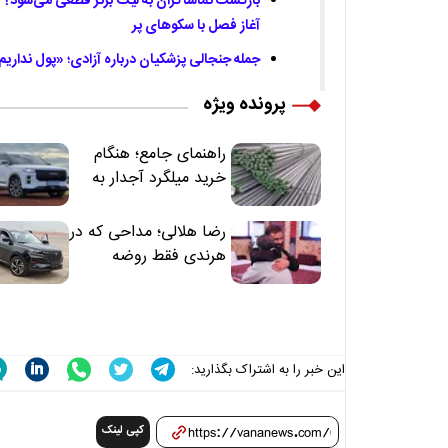
بازگشت تماشاگران به لیگ برتر قطعی می‌شود؟ ت
آغاز فصل با سکوهای پر
جمله جنجالی پزشکیان درباره آزادی؛ «پول نداریم
پرونده ویژه
راهنمای جامع؛ هنگام
خرید میلگرد آجدار به
این 7 نکته توجه کنید
رضا هلالی؛ مداحی که در
هرندی فقط روضه
نخواند | مسئولان
«تکیه‌گاه آقا مرتضی
علی(ع)» را جدی‌تر
ببینند
این خبر را به اشتراک بگذارید:
کپی لینک