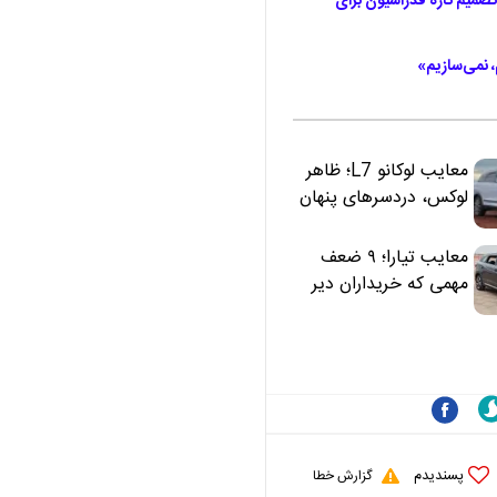
صمیم تازه فدراسیون برای
، نمی‌سازیم»
معایب لوکانو L7؛ ظاهر
لوکس، دردسرهای پنهان
معایب تیارا؛ ۹ ضعف
مهمی که خریداران دیر
متوجه می‌شوند
پسندیدم
گزارش خطا