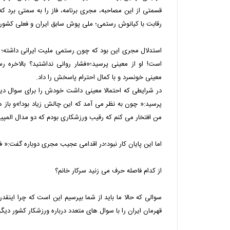
قسمتی از این مصاحبه، مجری برنامه، فاز را به سمتی برد ک
رقابت با کیانوش رستمی؛ ملی پوش سابق ایران و فعلی کشور 
استدلال مجری این بود که چون رستمی ملیت ایرانی داشته؛ ر
است! او از معینی پرسید؛«فشار روانی نداشتید؟ بالاخره 
معینی خونسرد و با کمال احترام پاسخش را داد.
در شرایطی که احتمالا معینی داشت خودش را برای سوال دیگ
پرسید:« چون به نظر می آمد که این چالش زیاد بود!»و باز
من افتخار می کنم که رقیب ورزشکاری بودم که دو مدال المپی
اما این پایان کار نبود؛در اقدامی عجیب مجری دوباره گفت:« ف
از کدام فاصله حرف می زنید سرکار خانم؟
سوالی که حالا ما باید از شما بپرسیم این است که چرا اینقدر
قهرمان ایران را با سوال های متعدد درباره ورزشکار کشور دی