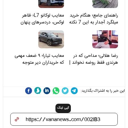
راهنمای جامع؛ هنگام خرید
معایب لوکانو L7؛ ظاهر
میلگرد آجدار به این 7 نکته
لوکس، دردسرهای پنهان
توجه کنید
رضا هلالی؛ مداحی که در
معایب تیارا؛ ۹ ضعف مهمی
هرندی فقط روضه نخواند |
که خریداران دیر متوجه
مسئولان «تکیه‌گاه آقا مرتضی
می‌شوند
علی(ع)» را جدی‌تر ببینند
این خبر را به اشتراک بگذارید:
کپی لینک