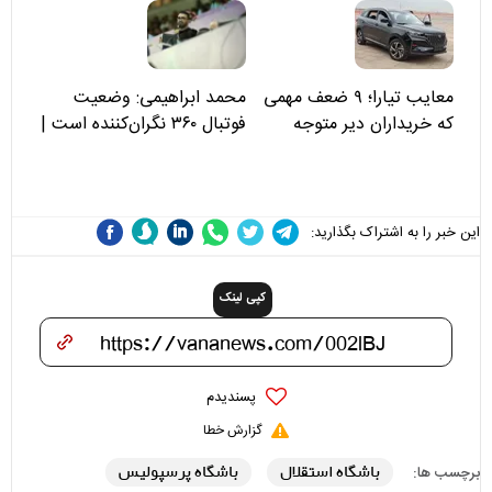
علی(ع)» را جدی‌تر ببینند
معایب تیارا؛ ۹ ضعف مهمی
محمد ابراهیمی: وضعیت
که خریداران دیر متوجه
فوتبال ۳۶۰ نگران‌کننده است |
می‌شوند
نقد سرمربی تیم ملی نباید
هزینه داشته باشد
این خبر را به اشتراک بگذارید:
کپی لینک
پسندیدم
گزارش خطا
باشگاه استقلال
باشگاه پرسپولیس
برچسب ها: