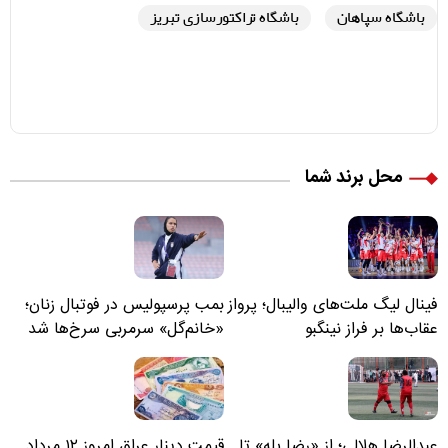
باشگاه سپاهان
باشگاه تراکتورسازی تبریز
محل برند شما
فینال لیگ ملت‌های والیبال؛ پرواز
بمب پرسپولیس در فوتبال زنان؛
عقاب‌ها بر فراز نینگبو
«خانم‌گل» سرمربی سرخ‌ها شد
عبدالرضا هلالی؛ از «رضا پله» تا
قیمت دینار عراق امروز ۱۲ مرداد