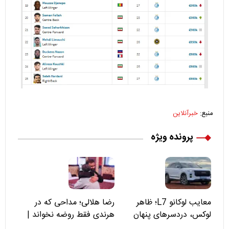
منبع:
خبرآنلاین
پرونده ویژه
معایب لوکانو L7؛ ظاهر
رضا هلالی؛ مداحی که در
لوکس، دردسرهای پنهان
هرندی فقط روضه نخواند |
مسئولان «تکیه‌گاه آقا مرتضی