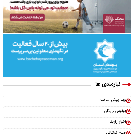
نیازمندی ها
ویلا پیش ساخته
بونوس رایگان
اخبار رازبقا
صبح فوتبالی