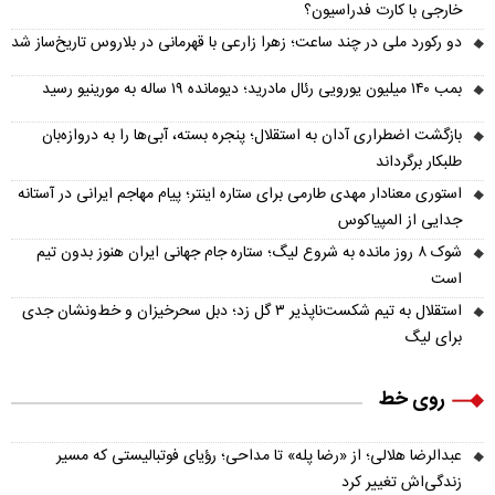
خارجی با کارت فدراسیون؟
دو رکورد ملی در چند ساعت؛ زهرا زارعی با قهرمانی در بلاروس تاریخ‌ساز شد
بمب ۱۴۰ میلیون یورویی رئال مادرید؛ دیومانده ۱۹ ساله به مورینیو رسید
بازگشت اضطراری آدان به استقلال؛ پنجره بسته، آبی‌ها را به دروازه‌بان
طلبکار برگرداند
استوری معنادار مهدی طارمی برای ستاره اینتر؛ پیام مهاجم ایرانی در آستانه
جدایی از المپیاکوس
شوک ۸ روز مانده به شروع لیگ؛ ستاره جام جهانی ایران هنوز بدون تیم
است
استقلال به تیم شکست‌ناپذیر ۳ گل زد؛ دبل سحرخیزان و خط‌ونشان جدی
برای لیگ
روی خط
عبدالرضا هلالی؛ از «رضا پله» تا مداحی؛ رؤیای فوتبالیستی که مسیر
زندگی‌اش تغییر کرد