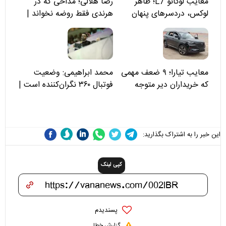
معایب لوکانو L7؛ ظاهر
رضا هلالی؛ مداحی که در
لوکس، دردسرهای پنهان
هرندی فقط روضه نخواند |
مسئولان «تکیه‌گاه آقا مرتضی
علی(ع)» را جدی‌تر ببینند
معایب تیارا؛ ۹ ضعف مهمی
محمد ابراهیمی: وضعیت
که خریداران دیر متوجه
فوتبال ۳۶۰ نگران‌کننده است |
می‌شوند
نقد سرمربی تیم ملی نباید
هزینه داشته باشد
این خبر را به اشتراک بگذارید:
کپی لینک
پسندیدم
گزارش خطا