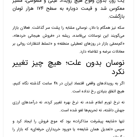
یک روز، بدون وقوع هیچ رویداد عینی و ملموسی، مسیر
معکوس شد و قیمت دوباره به سطح ۱۷۴ هزار تومان
بازگشت.
سکه نیز همگام با دلار، نوسانی مشابه را پشت سر گذاشت. فعالان بازار
می‌گویند این نوسانات بی‌قاعده، ریشه در «فروش هیجانی خردها»،
«کم‌عمقی بازار در روزهای تعطیلی منطقه» و «تسلط انتظارات روانی بر
معادلات عرضه و تقاضا» دارد.
نوسان بدون علت؛ هیچ چیز تغییر
نکرد
اگر به رویدادهای واقعی اقتصاد ایران در ۴۸ ساعت گذشته نگاه کنیم،
هیچ اتفاق بنیادی رخ نداده است.
نه نرخ تورم اعلام شده، نه نرخ بهره تغییر کرده، نه درآمدهای ارزی
جهش داشته، نه تحریم‌ها لغو شده است.
تنها «شایعه پیشرفت مذاکرات» بود که موج فروش را ایجاد کرد و
سپس «تعدیل همان شایعه» یا «ورود خریداران حرفه‌ای» که بازار را