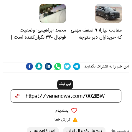
مسئولان «تکیه‌گاه آقا مرتضی
علی(ع)» را جدی‌تر ببینند
معایب تیارا؛ ۹ ضعف مهمی
محمد ابراهیمی: وضعیت
که خریداران دیر متوجه
فوتبال ۳۶۰ نگران‌کننده است |
می‌شوند
نقد سرمربی تیم ملی نباید
هزینه داشته باشد
این خبر را به اشتراک بگذارید:
کپی لینک
پسندیدم
گزارش خطا
تیم ملی فوتبال ایران
امیر قلعه نویی
برچسب ها: