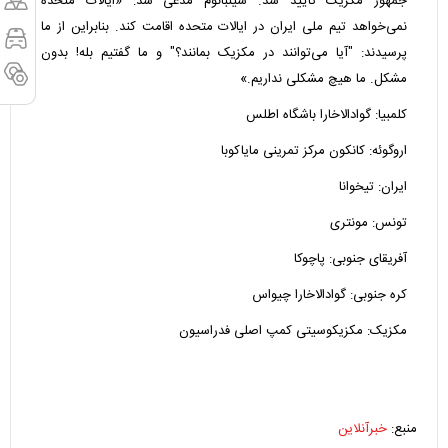
جمهور مکزیک تأیید شد. شینبائوم مدعی شد: «ایالات متحده
نمی‌خواهد تیم ملی ایران در ایالات متحده اقامت کند. بنابراین از ما
پرسیدند: "آیا می‌توانند در مکزیک بمانند؟" و ما گفتیم بله! بدون
مشکل. ما هیچ مشکلی نداریم.»
کلمبیا: گوادالاخارا باشگاه اطلس
اروگوئه: کانکون مرکز تمرینی مایاکوبا
ایران: تیخوانا
تونس: مونتری
آفریقای جنوبی: پاچوکا
کره جنوبی: گوادالاخارا چیواس
مکزیک: مکزیکوسیتی کمپ اصلی فدراسیون
منبع:
خبرآنلاین