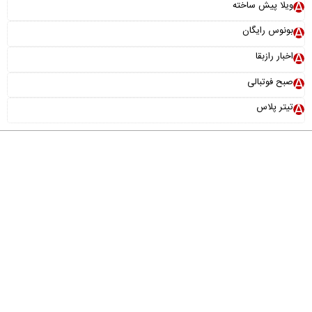
ویلا پیش ساخته
بونوس رایگان
اخبار رازبقا
صبح فوتبالی
تیتر پلاس
درباره ما
تماس با ما
آرشیو
پیوندها
عضویت در خبرنامه
خانواده ما