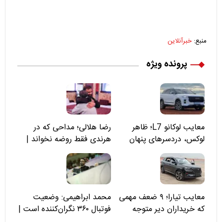
منبع:
خبرآنلاین
پرونده ویژه
معایب لوکانو L7؛ ظاهر
رضا هلالی؛ مداحی که در
لوکس، دردسرهای پنهان
هرندی فقط روضه نخواند |
مسئولان «تکیه‌گاه آقا مرتضی
علی(ع)» را جدی‌تر ببینند
معایب تیارا؛ ۹ ضعف مهمی
محمد ابراهیمی: وضعیت
که خریداران دیر متوجه
فوتبال ۳۶۰ نگران‌کننده است |
می‌شوند
نقد سرمربی تیم ملی نباید