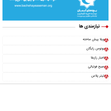
نیازمندی ها
ویلا پیش ساخته
بونوس رایگان
اخبار رازبقا
صبح فوتبالی
تیتر پلاس