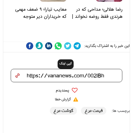
رضا هلالی؛ مداحی که در
معایب تیارا؛ ۹ ضعف مهمی
هرندی فقط روضه نخواند |
که خریداران دیر متوجه
مسئولان «تکیه‌گاه آقا مرتضی
می‌شوند
علی(ع)» را جدی‌تر ببینند
این خبر را به اشتراک بگذارید:
کپی لینک
پسندیدم
گزارش خطا
قیمت مرغ
گوشت مرغ
برچسب ها: