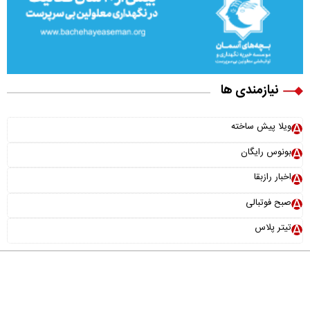
نیازمندی ها
ویلا پیش ساخته
بونوس رایگان
اخبار رازبقا
صبح فوتبالی
تیتر پلاس