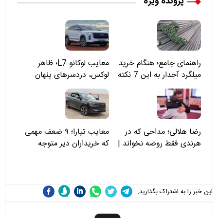
پرونده ویژه
راهنمای جامع؛ هنگام خرید
معایب لوکانو L7؛ ظاهر
میلگرد آجدار به این 7 نکته
لوکس، دردسرهای پنهان
توجه کنید
رضا هلالی؛ مداحی که در
معایب تیارا؛ ۹ ضعف مهمی
هرندی فقط روضه نخواند |
که خریداران دیر متوجه
مسئولان «تکیه‌گاه آقا مرتضی
می‌شوند
علی(ع)» را جدی‌تر ببینند
این خبر را به اشتراک بگذارید: