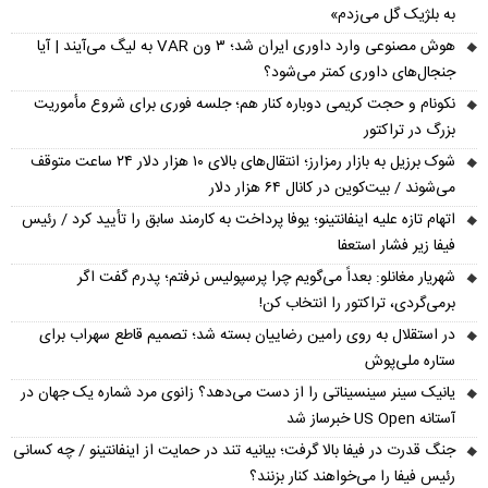
به بلژیک گل می‌زدم»
هوش مصنوعی وارد داوری ایران شد؛ ۳ ون VAR به لیگ می‌آیند | آیا
جنجال‌های داوری کمتر می‌شود؟
نکونام و حجت کریمی دوباره کنار هم؛ جلسه فوری برای شروع مأموریت
بزرگ در تراکتور
شوک برزیل به بازار رمزارز؛ انتقال‌های بالای ۱۰ هزار دلار ۲۴ ساعت متوقف
می‌شوند / بیت‌کوین در کانال ۶۴ هزار دلار
اتهام تازه علیه اینفانتینو؛ یوفا پرداخت به کارمند سابق را تأیید کرد / رئیس
فیفا زیر فشار استعفا
شهریار مغانلو: بعداً می‌گویم چرا پرسپولیس نرفتم؛ پدرم گفت اگر
برمی‌گردی، تراکتور را انتخاب کن!
در استقلال به روی رامین رضاییان بسته شد؛ تصمیم قاطع سهراب برای
ستاره ملی‌پوش
یانیک سینر سینسیناتی را از دست می‌دهد؟ زانوی مرد شماره یک جهان در
آستانه US Open خبرساز شد
جنگ قدرت در فیفا بالا گرفت؛ بیانیه تند در حمایت از اینفانتینو / چه کسانی
رئیس فیفا را می‌خواهند کنار بزنند؟