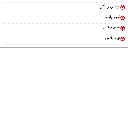
بونوس رایگان
اخبار رازبقا
صبح فوتبالی
تیتر پلاس
درباره ما
تماس با ما
آرشیو
پیوندها
عضویت در خبرنامه
خانواده ما