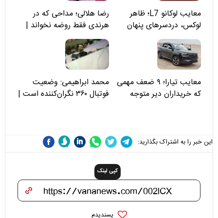
معایب لوکانو L7؛ ظاهر
رضا هلالی؛ مداحی که در
لوکس، دردسرهای پنهان
هرندی فقط روضه نخواند |
مسئولان «تکیه‌گاه آقا مرتضی
علی(ع)» را جدی‌تر ببینند
معایب تیارا؛ ۹ ضعف مهمی
محمد ابراهیمی: وضعیت
که خریداران دیر متوجه
فوتبال ۳۶۰ نگران‌کننده است |
می‌شوند
نقد سرمربی تیم ملی نباید
هزینه داشته باشد
این خبر را به اشتراک بگذارید:
کپی لینک
پسندیدم