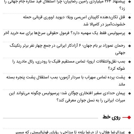
پیشنهاد ۲۶۴ میلیاردی رامین رضاییان؛ چرا استقلال قید ستاره جام جهانی را
زد؟
قتل تکان‌دهنده کاپیتان اس‌سی ویلا؛ دیوید اووری قربانی حمله
خشونت‌آمیز در کامپالا شد
پرسپولیس فقط یک سهمیه دارد؟ فرمول حقوقی سرخ‌ها برای سه خرید آخر
رحمان عموزاد بر بام جهان؛ ۶ آزادکار ایرانی در جمع چهار نفر برتر رنکینگ
جهانی
بمب نقل‌وانتقالات اروپا؛ تماس مستقیم فلیک با رودری، رئال مادرید را
شوکه کرد؟
پشت پرده تماس سهراب با سردار آزمون؛ بمب استقلال پشت پنجره بسته
ماند
پیمان حدادی سفیر افتخاری چوگان شد؛ پرسپولیس چگونه می‌تواند این
میراث ایرانی را به نسل جوان معرفی کند؟
روی خط
عبدالرضا هلالی؛ از «رضا پله» تا مداحی؛ رؤیای فوتبالیستی که مسیر