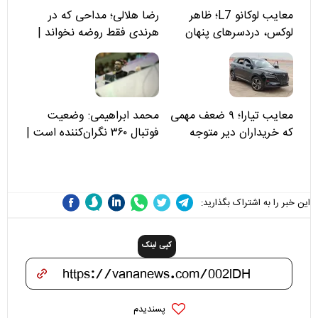
معایب لوکانو L7؛ ظاهر
رضا هلالی؛ مداحی که در
لوکس، دردسرهای پنهان
هرندی فقط روضه نخواند |
مسئولان «تکیه‌گاه آقا مرتضی
علی(ع)» را جدی‌تر ببینند
معایب تیارا؛ ۹ ضعف مهمی
محمد ابراهیمی: وضعیت
که خریداران دیر متوجه
فوتبال ۳۶۰ نگران‌کننده است |
می‌شوند
نقد سرمربی تیم ملی نباید
هزینه داشته باشد
این خبر را به اشتراک بگذارید:
کپی لینک
پسندیدم