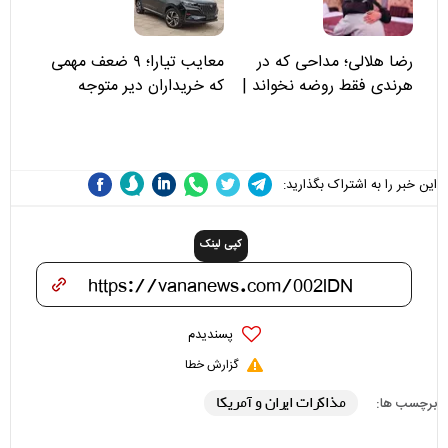
رضا هلالی؛ مداحی که در
معایب تیارا؛ ۹ ضعف مهمی
هرندی فقط روضه نخواند |
که خریداران دیر متوجه
مسئولان «تکیه‌گاه آقا مرتضی
می‌شوند
علی(ع)» را جدی‌تر ببینند
این خبر را به اشتراک بگذارید:
کپی لینک
پسندیدم
گزارش خطا
مذاکرات ایران و آمریکا
برچسب ها: