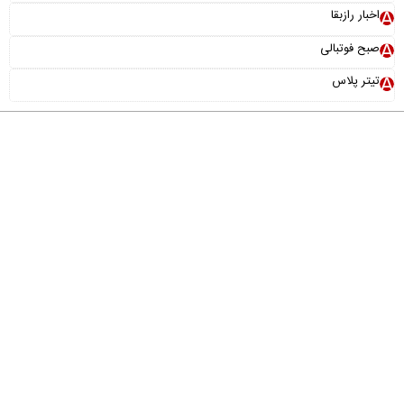
اخبار رازبقا
صبح فوتبالی
تیتر پلاس
درباره ما
تماس با ما
آرشیو
پیوندها
عضویت در خبرنامه
خانواده ما
طراحی و تولید:
"ایران سامانه"