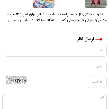
عبدالرضا هلالی؛ از «رضا پله» تا
قیمت دینار عراق امروز ۱۲ مرداد
مداحی؛ رؤیای فوتبالیستی که
۱۴۰۵؛ اختلاف ۲ میلیون تومانی
مسیر زندگی‌اش تغییر کرد
خرید نقدی و کارت بانکی
ارسال نظر