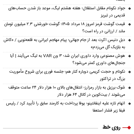
جواد نکونام مقابل استقلال؛ هفته هشتم لیگ، موعد باز شدن حساب‌های
قدیمی در تبریز
قیمت گوشت قرمز امروز ۱۸ مرداد ۱۴۰۵؛ گوشت خورشتی ۲.۳ میلیون تومان
ماند / ارزانی در راه است؟
دبل دنیس اکرت بعد از جام جهانی؛ پیام مهاجم ایرانی به قلعه‌نویی / «کاش
به بلژیک گل می‌زدم»
هوش مصنوعی وارد داوری ایران شد؛ ۳ ون VAR به لیگ می‌آیند | آیا
جنجال‌های داوری کمتر می‌شود؟
نکونام و حجت کریمی دوباره کنار هم؛ جلسه فوری برای شروع مأموریت
بزرگ در تراکتور
شوک برزیل به بازار رمزارز؛ انتقال‌های بالای ۱۰ هزار دلار ۲۴ ساعت متوقف
می‌شوند / بیت‌کوین در کانال ۶۴ هزار دلار
اتهام تازه علیه اینفانتینو؛ یوفا پرداخت به کارمند سابق را تأیید کرد / رئیس
فیفا زیر فشار استعفا
روی خط