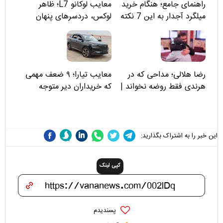
راهنمای جامع؛ هنگام خرید
معایب لوکانو L7؛ ظاهر
میلگرد آجدار به این 7 نکته
لوکس، دردسرهای پنهان
توجه کنید
رضا هلالی؛ مداحی که در
معایب تیارا؛ ۹ ضعف مهمی
هرندی فقط روضه نخواند |
که خریداران دیر متوجه
مسئولان «تکیه‌گاه آقا مرتضی
می‌شوند
علی(ع)» را جدی‌تر ببینند
این خبر را به اشتراک بگذارید:
کپی لینک
پسندیدم