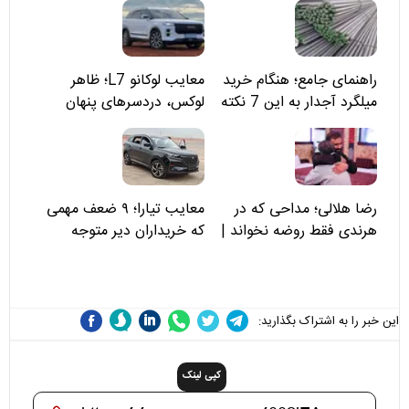
راهنمای جامع؛ هنگام خرید
معایب لوکانو L7؛ ظاهر
میلگرد آجدار به این 7 نکته
لوکس، دردسرهای پنهان
توجه کنید
رضا هلالی؛ مداحی که در
معایب تیارا؛ ۹ ضعف مهمی
هرندی فقط روضه نخواند |
که خریداران دیر متوجه
مسئولان «تکیه‌گاه آقا مرتضی
می‌شوند
علی(ع)» را جدی‌تر ببینند
این خبر را به اشتراک بگذارید:
کپی لینک