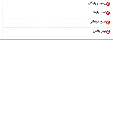
بونوس رایگان
اخبار رازبقا
صبح فوتبالی
تیتر پلاس
درباره ما
تماس با ما
آرشیو
پیوندها
عضویت در خبرنامه
خانواده ما