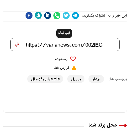
علی(ع)» را جدی‌تر ببینند
این خبر را به اشتراک بگذارید:
کپی لینک
پسندیدم
گزارش خطا
نیمار
برزیل
جام جهانی فوتبال
برچسب ها:
محل برند شما