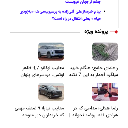
چشم از جهان فروبست
پیام خبرساز علی قلی‌زاده به پرسپولیسی‌ها؛ «به‌زودی
میام» یعنی انتقال در راه است؟
پرونده ویژه
راهنمای جامع؛ هنگام خرید
معایب لوکانو L7؛ ظاهر
میلگرد آجدار به این 7 نکته
لوکس، دردسرهای پنهان
توجه کنید
رضا هلالی؛ مداحی که در
معایب تیارا؛ ۹ ضعف مهمی
هرندی فقط روضه نخواند |
که خریداران دیر متوجه
مسئولان «تکیه‌گاه آقا مرتضی
می‌شوند