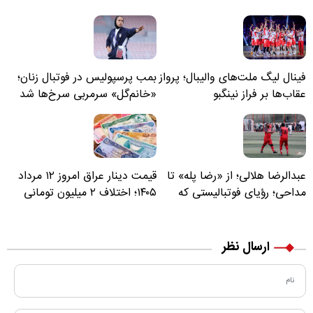
فینال لیگ ملت‌های والیبال؛ پرواز
بمب پرسپولیس در فوتبال زنان؛
عقاب‌ها بر فراز نینگبو
«خانم‌گل» سرمربی سرخ‌ها شد
عبدالرضا هلالی؛ از «رضا پله» تا
قیمت دینار عراق امروز ۱۲ مرداد
مداحی؛ رؤیای فوتبالیستی که
۱۴۰۵؛ اختلاف ۲ میلیون تومانی
مسیر زندگی‌اش تغییر کرد
خرید نقدی و کارت بانکی
ارسال نظر