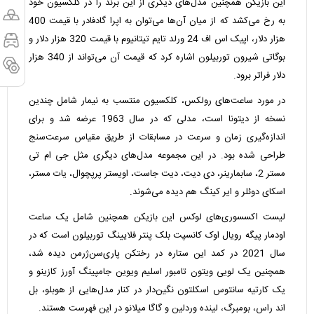
این بازیکن همچنین مدل‌های دیگری از این برند را در کلکسیون خود
به رخ می‌کشد که از میان آن‌ها می‌توان به اپرا گادفادر با قیمت 400
هزار دلار، اپیک اس اف 24 ورلد تایم تیتانیوم با قیمت 320 هزار دلار و
بوگاتی شیرون توربیلون اشاره کرد که قیمت آن می‌تواند از 340 هزار
دلار فراتر برود.
در مورد ساعت‌های رولکس، کلکسیون منتسب به نیمار شامل چندین
نسخه از دیتونا است، مدلی که در سال 1963 عرضه شد و برای
اندازه‌گیری زمان و سرعت در مسابقات از طریق مقیاس سرعت‌سنج
طراحی شده بود. در این مجموعه مدل‌های دیگری مثل جی ام تی
مستر 2، سابمارینر، دی دیت، دیت جاست، اویستر پرپچوال، یات مستر،
اسکای دوئلر و ایر کینگ هم دیده می‌شوند.
‫لیست اکسسوری‌های لوکس این بازیکن همچنین شامل یک ساعت
اودمار پیگه رویال اوک کانسپت بلک پنتر فلایینگ توربیلون است که در
سال 2021 در کمد این ستاره در رختکن پاری‌سن‌ژرمن دیده شد،
همچنین یک لویی ویتون تامبور اسلیم ویوین جامپینگ آورز کازینو و
یک کارتیه سانتوس اسکلتون نگین‌دار در کنار مدل‌هایی از هوبلو، بل
اند راس، بومبرگ، لینده وردلین و گاگا میلانو در این فهرست هستند.