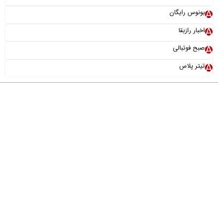
بونوس رایگان
اخبار رازبقا
صبح فوتبالی
تیتر پلاس
درباره ما
تماس با ما
آرشیو
پیوندها
عضویت در خبرنامه
خانواده ما