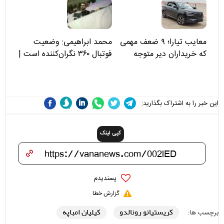
علی(ع)» را جدی‌تر ببینند
معایب تیارا؛ ۹ ضعف مهمی
محمد ابراهیمی: وضعیت
که خریداران دیر متوجه
فوتبال ۳۶۰ نگران‌کننده است |
می‌شوند
نقد سرمربی تیم ملی نباید
هزینه داشته باشد
این خبر را به اشتراک بگذارید:
کپی لینک
پسندیدم
گزارش خطا
کریستیانو رونالدو
کیلیان امباپه
برچسب ها: