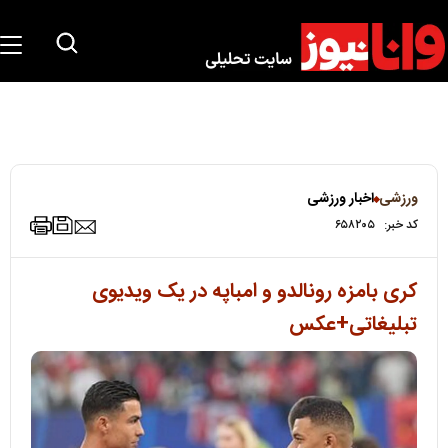
ورزشی
اخبار ورزشی
کد خبر:
۶۵۸۲۰۵
کری بامزه رونالدو و امباپه در یک ویدیوی
تبلیغاتی+عکس