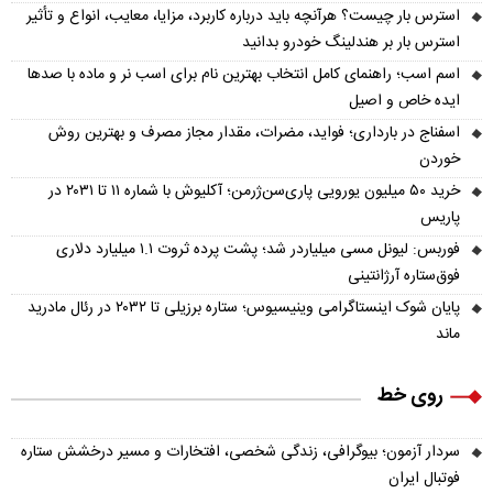
استرس بار چیست؟ هرآنچه باید درباره کاربرد، مزایا، معایب، انواع و تأثیر
استرس بار بر هندلینگ خودرو بدانید
اسم اسب؛ راهنمای کامل انتخاب بهترین نام برای اسب نر و ماده با صدها
ایده خاص و اصیل
اسفناج در بارداری؛ فواید، مضرات، مقدار مجاز مصرف و بهترین روش
خوردن
خرید ۵۰ میلیون یورویی پاری‌سن‌ژرمن؛ آکلیوش با شماره ۱۱ تا ۲۰۳۱ در
پاریس
فوربس: لیونل مسی میلیاردر شد؛ پشت پرده ثروت ۱.۱ میلیارد دلاری
فوق‌ستاره آرژانتینی
پایان شوک اینستاگرامی وینیسیوس؛ ستاره برزیلی تا ۲۰۳۲ در رئال مادرید
ماند
روی خط
سردار آزمون؛ بیوگرافی، زندگی شخصی، افتخارات و مسیر درخشش ستاره
فوتبال ایران