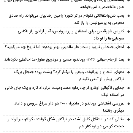
باشگاه‌های بزرگ، پارکینگ مدیران خسته؟ چرا صندلی مدیریت فوتبال ایران
هنوز «تخصص» نمی‌خواهد
بمب نقل‌وانتقالاتی نکونام در تراکتور؟ رامین رضاییان می‌تواند راه صادق
محرمی به پرسپولیس را باز کند
کابوس شهرقدس برای استقلال و پرسپولیس؛ آمار آزادی راز ناکامی
سرخابی‌ها را لو داد
ادعای جنجالی تاریبو وست: «از مالدینی بهتر بودم»؛ اما تاریخ چه می‌گوید؟
بعد از جام جهانی ۲۰۲۶؛ رونالدو، مسی و مودریچ هنوز خداحافظی نکرده‌اند
دعوای شجاع و بیرانوند، ربیعی را برکنار کرد؟ پشت پرده جنجال بزرگ
تراکتور پیش از آمدن نکونام
جدایی ناگهانی اوتازو از چادرملو؛ مصدومیت، قرارداد تازه و یک جای خالی
در آستانه لیگ
عروسی اشتباهی رونالدو در مادیرا؛ ۲۰۰۰ هوادار سراغ عروس و داماد
دیگری رفتند!
مثلثی که در استقلال کامل نشد، در تراکتور شکل گرفت؛ نکونام، بیرانوند و
حجت کریمی دوباره کنار هم