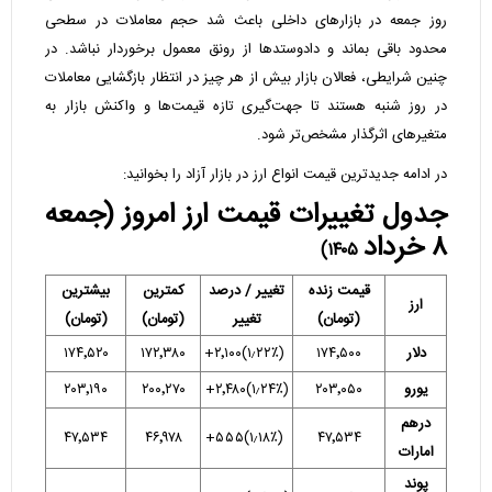
روز جمعه در بازارهای داخلی باعث شد حجم معاملات در سطحی
محدود باقی بماند و دادوستدها از رونق معمول برخوردار نباشد. در
چنین شرایطی، فعالان بازار بیش از هر چیز در انتظار بازگشایی معاملات
در روز شنبه هستند تا جهت‌گیری تازه قیمت‌ها و واکنش بازار به
متغیرهای اثرگذار مشخص‌تر شود.
در ادامه جدیدترین قیمت انواع ارز در بازار آزاد را بخوانید:
جدول تغییرات قیمت ارز امروز (جمعه
۸ خرداد
۱۴۰۵)
قیمت زنده
تغییر / درصد
کمترین
بیشترین
ارز
(تومان)
تغییر
(تومان)
(تومان)
دلار
۱۷۴٬۵۰۰
(۱٫۲۲٪)۲٬۱۰۰+
۱۷۲٬۳۸۰
۱۷۴٬۵۲۰
یورو
۲۰۳٬۰۵۰
(۱٫۲۴٪)۲٬۴۸۰+
۲۰۰٬۲۷۰
۲۰۳٬۱۹۰
درهم
۴۷٬۵۳۴
۴۶٬۹۷۸
(۱٫۱۸٪)۵۵۵+
۴۷٬۵۳۴
امارات
پوند