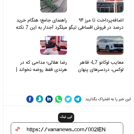
اضافه‌پرداخت تا مرز ۹۴
راهنمای جامع؛ هنگام خرید
درصد در فروش اقساطی تیگو
میلگرد آجدار به این 7 نکته
۸؛ مسئولان «مبین خودرو» را
توجه کنید
نمی‌بینند؟
معایب لوکانو L7؛ ظاهر
رضا هلالی؛ مداحی که در
لوکس، دردسرهای پنهان
هرندی فقط روضه نخواند |
مسئولان «تکیه‌گاه آقا مرتضی
علی(ع)» را جدی‌تر ببینند
این خبر را به اشتراک بگذارید:
کپی لینک