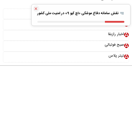
×
ویلا پیش ساخته
نقش سامانه دفاع موشکی «اچ کیو ۹» در امنیت ملی کشور
بونوس رایگان
اخبار رازبقا
صبح فوتبالی
تیتر پلاس
درباره ما
تماس با ما
آرشیو
پیوندها
عضویت در خبرنامه
خانواده ما