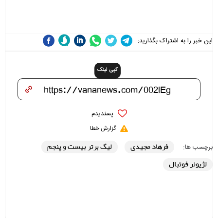
مسئولان «تکیه‌گاه آقا مرتضی
علی(ع)» را جدی‌تر ببینند
این خبر را به اشتراک بگذارید:
کپی لینک
پسندیدم
گزارش خطا
فرهاد مجیدی
لیگ برتر بیست و پنجم
برچسب ها:
لژیونر فوتبال