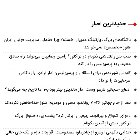
جدیدترین اخبار
باشگاه‌های بزرگ، پارکینگ مدیران خسته؟ چرا صندلی مدیریت فوتبال ایران
هنوز «تخصص» نمی‌خواهد
بمب نقل‌وانتقالاتی نکونام در تراکتور؟ رامین رضاییان می‌تواند راه صادق
محرمی به پرسپولیس را باز کند
کابوس شهرقدس برای استقلال و پرسپولیس؛ آمار آزادی راز ناکامی
سرخابی‌ها را لو داد
ادعای جنجالی تاریبو وست: «از مالدینی بهتر بودم»؛ اما تاریخ چه می‌گوید؟
بعد از جام جهانی ۲۰۲۶؛ رونالدو، مسی و مودریچ هنوز خداحافظی نکرده‌اند
دعوای شجاع و بیرانوند، ربیعی را برکنار کرد؟ پشت پرده جنجال بزرگ
تراکتور پیش از آمدن نکونام
جدایی ناگهانی اوتازو از چادرملو؛ مصدومیت، قرارداد تازه و یک جای خالی