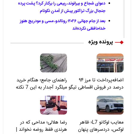
دعوای شجاع و بیرانوند، ربیعی را برکنار کرد؟ پشت پرده
جنجال بزرگ تراکتور پیش از آمدن نکونام
بعد از جام جهانی ۲۰۲۶؛ رونالدو، مسی و مودریچ هنوز
خداحافظی نکرده‌اند
پرونده ویژه
اضافه‌پرداخت تا مرز ۹۴
راهنمای جامع؛ هنگام خرید
درصد در فروش اقساطی تیگو
میلگرد آجدار به این 7 نکته
۸؛ مسئولان «مبین خودرو» را
توجه کنید
نمی‌بینند؟
معایب لوکانو L7؛ ظاهر
رضا هلالی؛ مداحی که در
لوکس، دردسرهای پنهان
هرندی فقط روضه نخواند |