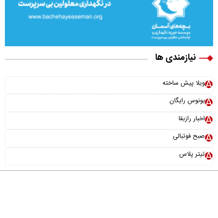
نیازمندی ها
ویلا پیش ساخته
بونوس رایگان
اخبار رازبقا
صبح فوتبالی
تیتر پلاس