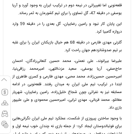
قلعه‌نویی اما تغییراتی در نیمه دوم در ترکیب ایران به وجود آورد و آریا
یوسفی در دقیقه 47، گل تساوی را برای تیم کشورمان به ثمر رساند.
این پایان کار نبود و رامین رضاییان، گل بعدی را در دقیقه 59 وارد
دروازه گامبیا کرد.
گلزنی مهدی طارمی در دقیقه 68 هم خیال بازیکنان ایران را برای غلبه
بر تیم صدوشانزدهم جهان راحت کرد.
علیرضا بیرانوند، علی نعمتی، محمد حسین کنعانی‌زادگان، احسان
حاج‌صفی، آریا یوسفی، سعید عزت‌اللهی، امیرمحمد رزاقی‌نیا،
امیرحسین حسین‌زاده، محمد محبی، مهدی طارمی و کسری طاهری از
ابتدا در ترکیب تیم ملی ایران به میدان رفتند. قلعه‌نویی در ادامه
مسابقه نیز به نفراتی چون شجاع خلیل‌زاده، رامین رضاییان، شهریار
مغانلو، محمد قربانی، مهدی ترابی، امیرحسین محمودی و علی علیپور
بازی داد.
با وجود ساختن پیروزی از شکست، عملکرد تیم ملی ایران نگرانی‌هایی
برای فوتبالدوستان ایجاد کرد؛ از جمله بازی نه چندان خوب نیمه اول و
اشتباهات مدافعان در صحنه‌هایی از نیمه دوم که برای دروازه ایران