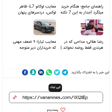
راهنمای جامع؛ هنگام خرید
معایب لوکانو L7؛ ظاهر
میلگرد آجدار به این 7 نکته
لوکس، دردسرهای پنهان
توجه کنید
رضا هلالی؛ مداحی که در
معایب تیارا؛ ۹ ضعف مهمی
هرندی فقط روضه نخواند |
که خریداران دیر متوجه
مسئولان «تکیه‌گاه آقا مرتضی
می‌شوند
علی(ع)» را جدی‌تر ببینند
این خبر را به اشتراک بگذارید:
کپی لینک
پسندیدم