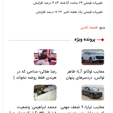
تغییرات قیمتی ۲۴ ساعت گذشته: ۴.۸۴ درصد افزایش
تغییرات قیمتی یک هفته اخیر: ۱۷.۲۲ درصد افزایش
منبع:
اقتصاد آنلاین
پرونده ویژه
معایب لوکانو L7؛ ظاهر
رضا هلالی؛ مداحی که در
لوکس، دردسرهای پنهان
هرندی فقط روضه نخواند |
مسئولان «تکیه‌گاه آقا مرتضی
علی(ع)» را جدی‌تر ببینند
معایب تیارا؛ ۹ ضعف مهمی
محمد ابراهیمی: وضعیت