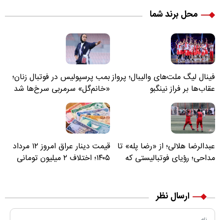
محل برند شما
فینال لیگ ملت‌های والیبال؛ پرواز
بمب پرسپولیس در فوتبال زنان؛
عقاب‌ها بر فراز نینگبو
«خانم‌گل» سرمربی سرخ‌ها شد
عبدالرضا هلالی؛ از «رضا پله» تا
قیمت دینار عراق امروز ۱۲ مرداد
مداحی؛ رؤیای فوتبالیستی که
۱۴۰۵؛ اختلاف ۲ میلیون تومانی
مسیر زندگی‌اش تغییر کرد
خرید نقدی و کارت بانکی
ارسال نظر