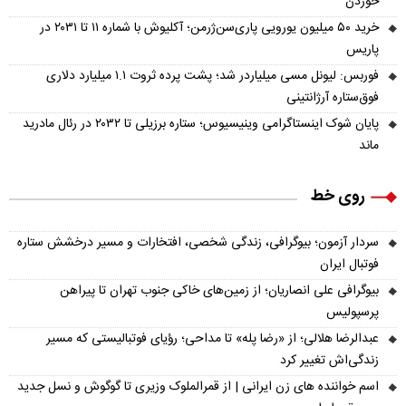
خوردن
خرید ۵۰ میلیون یورویی پاری‌سن‌ژرمن؛ آکلیوش با شماره ۱۱ تا ۲۰۳۱ در
پاریس
فوربس: لیونل مسی میلیاردر شد؛ پشت پرده ثروت ۱.۱ میلیارد دلاری
فوق‌ستاره آرژانتینی
پایان شوک اینستاگرامی وینیسیوس؛ ستاره برزیلی تا ۲۰۳۲ در رئال مادرید
ماند
روی خط
سردار آزمون؛ بیوگرافی، زندگی شخصی، افتخارات و مسیر درخشش ستاره
فوتبال ایران
بیوگرافی علی انصاریان؛ از زمین‌های خاکی جنوب تهران تا پیراهن
پرسپولیس
عبدالرضا هلالی؛ از «رضا پله» تا مداحی؛ رؤیای فوتبالیستی که مسیر
زندگی‌اش تغییر کرد
اسم خواننده های زن ایرانی | از قمرالملوک وزیری تا گوگوش و نسل جدید