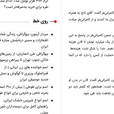
گرم ۳۸۴ هزار تومان شد/ کدام 
نقره برای خرید به‌صرفه‌تر است؟
انی‌فر گفت: آقای تاج به همراه
ما آمدند و از کامرانی‌فر عیادت
روی خط
سردار آزمون؛ بیوگرافی، زندگی شخ
 حسن کامرانی‌فر در پاسخ به این
افتخارات و مسیر درخشش ستاره فو
 یک میلیارد تومان تا الان هزینه
ایران
هیم. خدا را شکر بابت هزینه‌ها
بیوگرافی علی انصاریان؛ از زمین‌های
حمایت از کسی را دارد که در آنجا
خاکی جنوب تهران تا پیراهن پرسپ
اسم خواننده های زن ایرانی | از
قمرالملوک وزیری تا گوگوش و نسل
جدید موسیقی ایران
امرانی‌فر گفت: الان در بدن او
 است. همانطور که گفتم باید دو
اسم برای طوطی | ب
بامزه، خاص و خارجی برای انواع ط
ان نقاهت باید طی شود.
اسم انواع شیرینی خشک ایرانی:
راهنمای کامل برای دوستداران شیر
سنتی