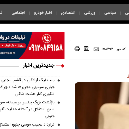
ی
سیاسی
ورزشی
اقتصادی
اخبار خودرو
اجتماعی
فر
|
|
|
|
|
|
|
کد خبر:
۶۵۸۲۹۲
جدیدترین اخبار
بمب لیگ آزادگان در قشم؛ مجتبی
جباری سرمربی «جزیره» شد / چراغپ
شکوری کنار هشت شاکی
بازگشت بزرگ پیتسو موسیمانه؛ سرم
سابق استقلال در آستانه هدایت آفر
جنوبی
قرارداد عجیب موسی جنپو؛ استقلال