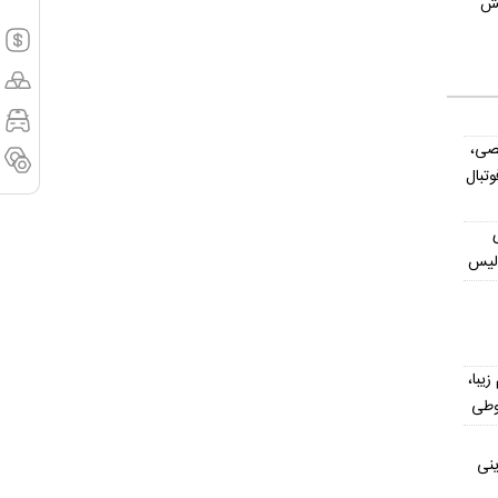
شمش
صی،
تبال
ولیس
یش از ۳۰۰ اسم زیبا،
وطی
ینی