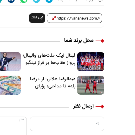
کپی لینک
محل برند شما
فینال لیگ ملت‌های والیبال؛
پرواز عقاب‌ها بر فراز نینگبو
عبدالرضا هلالی؛ از «رضا
پله» تا مداحی؛ رؤیای
فوتبالیستی که مسیر
زندگی‌اش تغییر کرد
ارسال نظر