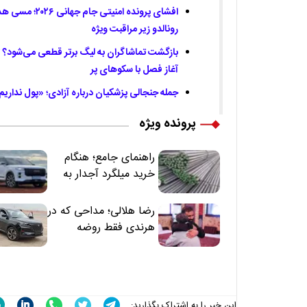
افشای پرونده امنی
رونالدو زیر مراقبت ویژه
بازگشت تماشاگران به لیگ برتر قطعی می‌شود؟ ت
آغاز فصل با سکوهای پر
جمله جنجالی پزشکیان درباره آزادی؛ «پول نداریم
پرونده ویژه
راهنمای جامع؛ هنگام
خرید میلگرد آجدار به
این 7 نکته توجه کنید
رضا هلالی؛ مداحی که در
هرندی فقط روضه
نخواند | مسئولان
«تکیه‌گاه آقا مرتضی
علی(ع)» را جدی‌تر
ببینند
این خبر را به اشتراک بگذارید: