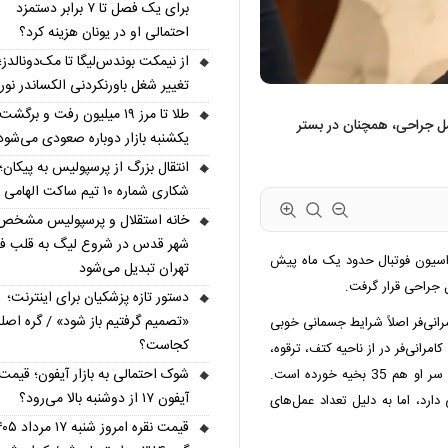
برای یک فصل تا ۷ برابر دستمزد
احتمالی او در یونان هزینه کرد؟
از نیمکت بوندس‌لیگا تا مک‌دونالدز؛
تغییر شغل باورنکردنی الکساندر نو
طلا تا مرز ۱۹ میلیون رفت و برگشت
ل جراحی، همچنان در بستر
یکشنبه بازار دوباره صعودی می‌شود
انتقال بزرگ از پرسپولیس به پیکان؛
شکاری شماره ۱۰ تیم ساکت الهامی شد
خانه استقلال و پرسپولیس مشخص
شهر قدس در شروع لیگ به قلب فو
راسیون فوتبال حدود یک ماه پیش
تهران تبدیل می‌شود
جراحی قرار گرفت.
دستور تازه پزشکیان برای اینترنت؛
«تصمیم گرفتیم باز شود» / گره اصل
رانی‌فر اصلاً شرایط جسمانی خوبی
کجاست؟
امرانی‌فر در از ناحیه کتف، ترقوه،
شوک احتمالی به بازار آیفون؛ قیمت
کمر، ران، لگن، زانو و مچ پا تحت عمل جراحی قرار گرفته و سر او هم 35 بخیه خورده است.
آیفون ۱۷ از دوشنبه بالا می‌رود؟
رد، اما به دلیل تعداد عمل‌های