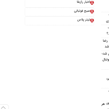
اخبار رازبقا
صبح فوتبالی
تیتر پلاس
ری
؛
؟
 رضا
 شد؛
تبال
ی
قیمت نقره امروز شنبه ۱۷ مرداد ۱۴۰۵؛ هر