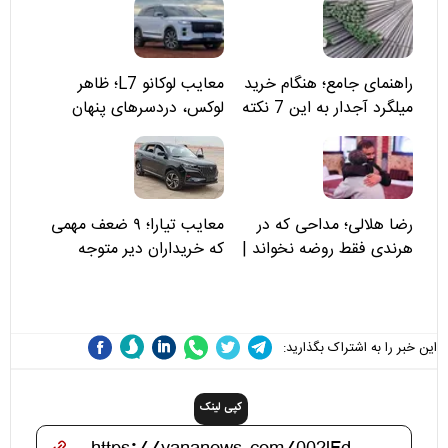
راهنمای جامع؛ هنگام خرید
معایب لوکانو L7؛ ظاهر
میلگرد آجدار به این 7 نکته
لوکس، دردسرهای پنهان
توجه کنید
رضا هلالی؛ مداحی که در
معایب تیارا؛ ۹ ضعف مهمی
هرندی فقط روضه نخواند |
که خریداران دیر متوجه
مسئولان «تکیه‌گاه آقا مرتضی
می‌شوند
علی(ع)» را جدی‌تر ببینند
این خبر را به اشتراک بگذارید:
کپی لینک