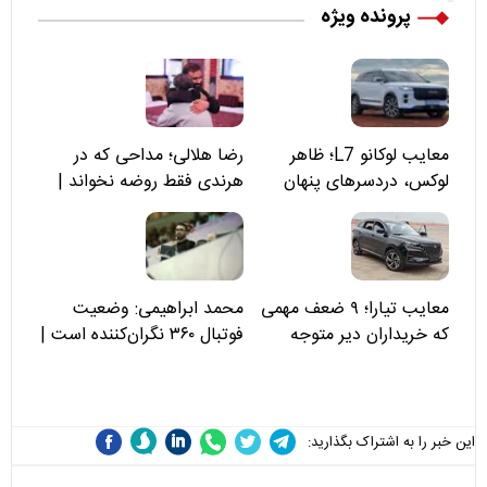
پرونده ویژه
معایب لوکانو L7؛ ظاهر
رضا هلالی؛ مداحی که در
لوکس، دردسرهای پنهان
هرندی فقط روضه نخواند |
مسئولان «تکیه‌گاه آقا مرتضی
علی(ع)» را جدی‌تر ببینند
معایب تیارا؛ ۹ ضعف مهمی
محمد ابراهیمی: وضعیت
که خریداران دیر متوجه
فوتبال ۳۶۰ نگران‌کننده است |
می‌شوند
نقد سرمربی تیم ملی نباید
هزینه داشته باشد
این خبر را به اشتراک بگذارید: