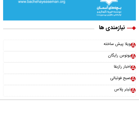
نیازمندی ها
ویلا پیش ساخته
بونوس رایگان
اخبار رازبقا
صبح فوتبالی
تیتر پلاس