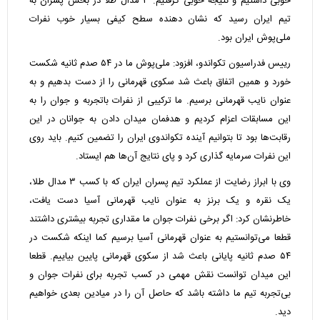
خوبی داشتیم و نتیجه خوبی گرفتیم. ۳ مدال طلا در بخش پسران به
تیم ایران رسید که نشان دهنده سطح کیفی بسیار خوب نفرات
ملی‌پوش ایران بود.
رییس فدراسیون تکواندو، افزود: ملی‌پوش ما در ۵۴ صدم ثانیه شکست
خورد و همین اتفاق باعث شد سکوی قهرمانی را از دست بدهیم و به
عنوان نایب قهرمانی برسیم. ما ترکیبی از نفرات باتجربه و جوان را به
این مسابقات اعزام کردیم و هدفمان میدان دادن به جوانان در این
رقابت‌ها بود تا بتوانیم آینده تکواندوی ایران را تضمین کنیم. باید روی
این نفرات سرمایه گذاری کرد و پای نتایج آن‌ها هم ایستاد.
وی با ابراز رضایت از عملکرد تیم پسران ایران که با کسب ۳ مدال طلا،
یک نقره و یک برنز به عنوان نایب قهرمانی آسیا دست یافت،
خاطرنشان کرد: اگر برخی نفرات جوان ما مقداری تجربه بیشتری داشتند
قطعا می‌توانستیم به عنوان قهرمانی آسیا برسیم کما اینکه شکست در
۵۴ صدم ثانیه پایانی باعث شد از سکوی قهرمانی پایین بیاییم. قطعا
این میدان توانست نقش مهمی در کسب تجربه برای نفرات جوان و
بی‌تجربه تیم ما داشته باشد که حاصل آن را در میادین بعدی خواهیم
دید.