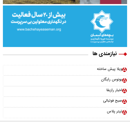
نیازمندی ها
ویلا پیش ساخته
بونوس رایگان
اخبار رازبقا
صبح فوتبالی
تیتر پلاس