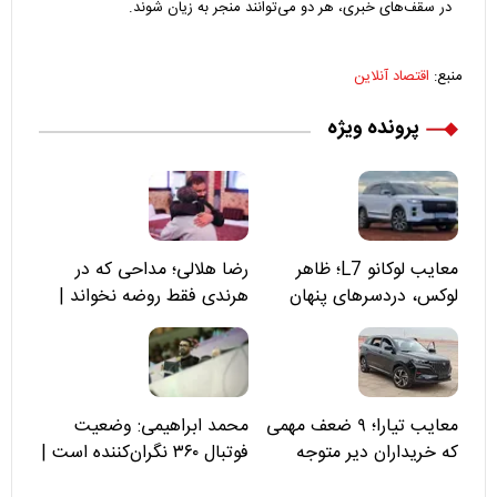
در سقف‌های خبری، هر دو می‌توانند منجر به زیان شوند.
منبع:
اقتصاد آنلاین
پرونده ویژه
معایب لوکانو L7؛ ظاهر
رضا هلالی؛ مداحی که در
لوکس، دردسرهای پنهان
هرندی فقط روضه نخواند |
مسئولان «تکیه‌گاه آقا مرتضی
علی(ع)» را جدی‌تر ببینند
معایب تیارا؛ ۹ ضعف مهمی
محمد ابراهیمی: وضعیت
که خریداران دیر متوجه
فوتبال ۳۶۰ نگران‌کننده است |
می‌شوند
نقد سرمربی تیم ملی نباید