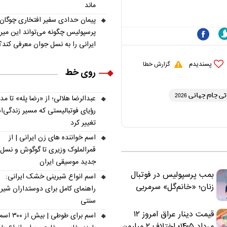
ملی نباید هزینه داشته
ماند
باشد
پیمان حدادی سفیر افتخاری چوگان
پرسپولیس چگونه می‌تواند این میر
ایرانی را به نسل جوان معرفی کند؟
پسندیدم
گزارش خطا
روی خط
 جام جهانی 2026
عبدالرضا هلالی؛ از «رضا پله» تا م
رؤیای فوتبالیستی که مسیر زندگی‌
تغییر کرد
اسم خواننده های زن ایرانی | از
قمرالملوک وزیری تا گوگوش و نسل
جدید موسیقی ایران
بمب پرسپولیس در فوتبال
اسم انواع شیرینی خشک ایرانی:
زنان؛ «خانم‌گل» سرمربی
راهنمای کامل برای دوستداران شیر
سرخ‌ها شد
سنتی
قیمت دینار عراق امروز ۱۲
اسم برای طوطی | ب
مرداد ۱۴۰۵؛ اختلاف ۲ میلیون