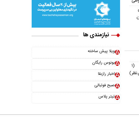
وطی
ن
نیازمندی ها
ویلا پیش ساخته
بونوس رایگان
(۱
نظر)
اخبار رازبقا
صبح فوتبالی
تیتر پلاس
خانواده ما