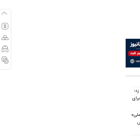
ت‌ناپذیر ۳ گل زد؛
رای
ی ملی»
س