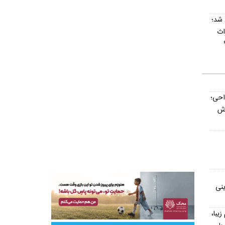
 شد؛
اث
داحی؛
اش
ینی
یش از ۳۰۰ اسم زیبا،