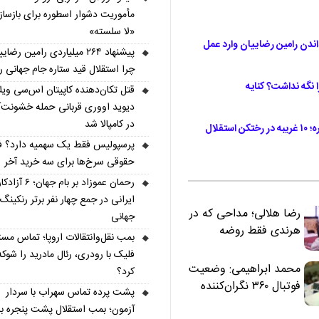
مأموریت دشوار اسطوره برای بازسا
«لا سلسته»
رداندن رامین رضاییان وارد عمل
پیشنهاد ۲۶۴ میلیاردی رامین رضای
چرا استقلال قید ستاره جام جهانی را
ا نگه نداشت؟ کنایه
قتل تکان‌دهنده کاپیتان اس‌سی ویلا
دیوید اووری قربانی حمله خشونت‌آ
در کامپالا شد
ادعای جنجالی نصرالله عبداللهی درباره دربی ۹ نفره؛ ۱۰ غریبه در رختکن استقلال
پرسپولیس فقط یک سهمیه دارد؟ ف
حقوقی سرخ‌ها برای سه خرید آخر
رحمان عموزاد بر بام جهان؛ ۶ آزادک
ایرانی در جمع چهار نفر برتر رنکینگ
رضا هلالی؛ مداحی که در
جهانی
هرندی فقط روضه
بمب نقل‌وانتقالات اروپا؛ تماس مست
نخواند | مسئولان
فلیک با رودری، رئال مادرید را شوکه
«تکیه‌گاه آقا مرتضی
محمد ابراهیمی: وضعیت
کرد؟
علی(ع)» را جدی‌تر
فوتبال ۳۶۰ نگران‌کننده
پشت پرده تماس سهراب با سردار
ببینند
است | نقد سرمربی تیم
آزمون؛ بمب استقلال پشت پنجره ب