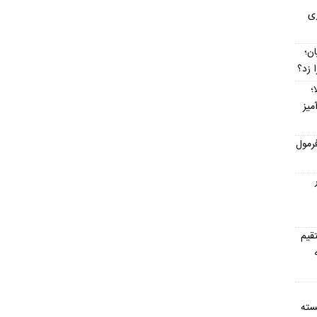
زی
یان؛
 زد؟
؛
میز
رمول
ار
قیم
سته