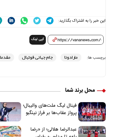
این خبر را به اشتراک بگذارید:
کپی لینک
مارادونا
جام جهانی فوتبال
مقدماتی
برچسب ها:
محل برند شما
فینال لیگ ملت‌های والیبال؛
پرواز عقاب‌ها بر فراز نینگبو
عبدالرضا هلالی؛ از «رضا
پله» تا مداحی؛ رؤیای