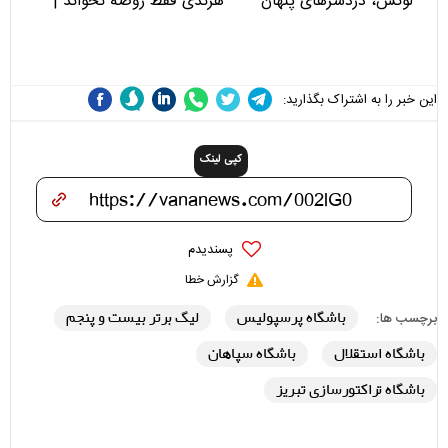
لوکس، دردسرهای پنهان
هرندی فقط روضه نخواند |
مسئولان «تکیه‌گاه آقا مرتضی
علی(ع)» را جدی‌تر ببینند
این خبر را به اشتراک بگذارید:
کپی لینک
پسندیدم
گزارش خطا
باشگاه پرسپولیس
لیگ برتر بیست و پنجم
برچسب ها:
باشگاه استقلال
باشگاه سپاهان
باشگاه تراکتورسازی تبریز