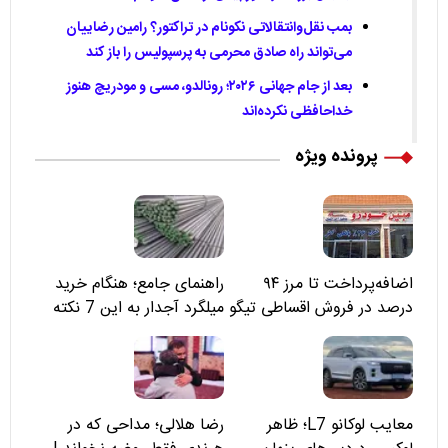
بمب نقل‌وانتقالاتی نکونام در تراکتور؟ رامین رضاییان
می‌تواند راه صادق محرمی به پرسپولیس را باز کند
بعد از جام جهانی ۲۰۲۶؛ رونالدو، مسی و مودریچ هنوز
خداحافظی نکرده‌اند
پرونده ویژه
اضافه‌پرداخت تا مرز ۹۴
راهنمای جامع؛ هنگام خرید
درصد در فروش اقساطی تیگو
میلگرد آجدار به این 7 نکته
۸؛ مسئولان «مبین خودرو» را
توجه کنید
نمی‌بینند؟
معایب لوکانو L7؛ ظاهر
رضا هلالی؛ مداحی که در