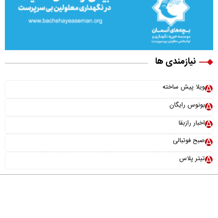
نیازمندی ها
ویلا پیش ساخته
بونوس رایگان
اخبار رازبقا
صبح فوتبالی
تیتر پلاس