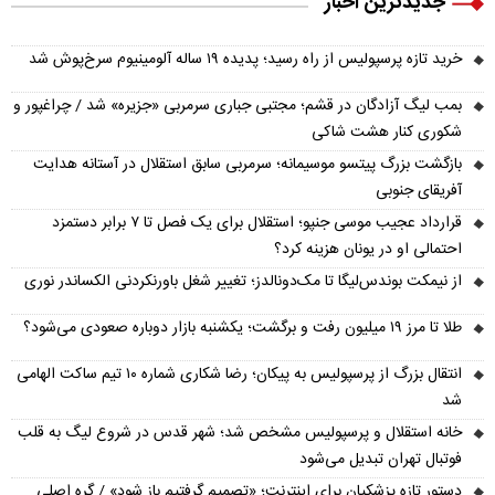
جدیدترین اخبار
خرید تازه پرسپولیس از راه رسید؛ پدیده ۱۹ ساله آلومینیوم سرخ‌پوش شد
بمب لیگ آزادگان در قشم؛ مجتبی جباری سرمربی «جزیره» شد / چراغپور و
شکوری کنار هشت شاکی
بازگشت بزرگ پیتسو موسیمانه؛ سرمربی سابق استقلال در آستانه هدایت
آفریقای جنوبی
قرارداد عجیب موسی جنپو؛ استقلال برای یک فصل تا ۷ برابر دستمزد
احتمالی او در یونان هزینه کرد؟
از نیمکت بوندس‌لیگا تا مک‌دونالدز؛ تغییر شغل باورنکردنی الکساندر نوری
طلا تا مرز ۱۹ میلیون رفت و برگشت؛ یکشنبه بازار دوباره صعودی می‌شود؟
انتقال بزرگ از پرسپولیس به پیکان؛ رضا شکاری شماره ۱۰ تیم ساکت الهامی
شد
خانه استقلال و پرسپولیس مشخص شد؛ شهر قدس در شروع لیگ به قلب
فوتبال تهران تبدیل می‌شود
دستور تازه پزشکیان برای اینترنت؛ «تصمیم گرفتیم باز شود» / گره اصلی