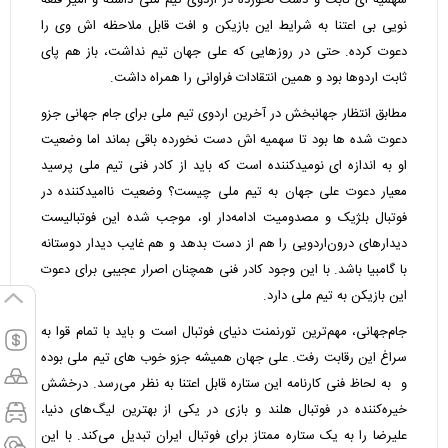
سهمیه ای ثابت و دست نخورده در اردوی تیم ملی داشته و امیر قلعه
نویی بی اعتنا به شرایط این بازیکن و افت قابل ملاحظه اش وی را
دعوت کرده. حتی در روزهایی که علی جهان تیم نداشت، باز هم پای
ثابت اردوها بود و همین انتقادات فراوانی را همراه داشت.
مطابق انتظار جهانبخش در آخرین اردوی تیم ملی برای جام جهانی جزو
دعوت شده ها بود تا سهمیه اش دست نخورده باقی بماند اما وضعیت
او به اندازه ای نومیدکننده است که باید از کادر فنی تیم ملی پرسید
معیار دعوت علی جهان به تیم ملی چیست؟ وضعیت ناامیدکننده در
فوتبال بلژیک و مصدومیت ادامه‌دار او، موجب شده این فوتبالیست
دیدارهای درون‌اردویی را هم از دست بدهد و هم غایب دیدار دوستانه
با گامبیا باشد. با این وجود کادر فنی همچنان اصرار عجیبی برای دعوت
این بازیکن به تیم ملی دارد.
جام‌جهانی، مهم‌ترین تورنمنت دنیای فوتبال است و باید با تمام قوا به
سراغ این رقابت رفت. علی جهان همیشه جزو خوب های تیم ملی بوده
و به لحاظ فنی کارنامه این ستاره قابل اعتنا به نظر می‌رسد. درخشش
خیره‌کننده در فوتبال هلند و بازی در یکی از بهترین لیگ‌های دنیا،
علیرضا را به یک ستاره ممتاز برای فوتبال ایران تبدیل می‌کند. با این