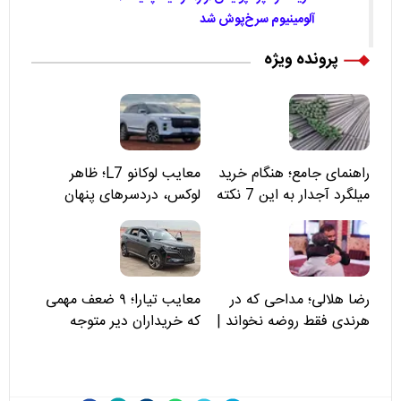
آلومینیوم سرخ‌پوش شد
پرونده ویژه
راهنمای جامع؛ هنگام خرید
معایب لوکانو L7؛ ظاهر
میلگرد آجدار به این 7 نکته
لوکس، دردسرهای پنهان
توجه کنید
رضا هلالی؛ مداحی که در
معایب تیارا؛ ۹ ضعف مهمی
هرندی فقط روضه نخواند |
که خریداران دیر متوجه
مسئولان «تکیه‌گاه آقا مرتضی
می‌شوند
علی(ع)» را جدی‌تر ببینند