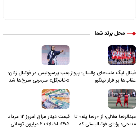
محل برند شما
فینال لیگ ملت‌های والیبال؛ پرواز
بمب پرسپولیس در فوتبال زنان؛
عقاب‌ها بر فراز نینگبو
«خانم‌گل» سرمربی سرخ‌ها شد
عبدالرضا هلالی؛ از «رضا پله» تا
قیمت دینار عراق امروز ۱۲ مرداد
مداحی؛ رؤیای فوتبالیستی که
۱۴۰۵؛ اختلاف ۲ میلیون تومانی
مسیر زندگی‌اش تغییر کرد
خرید نقدی و کارت بانکی