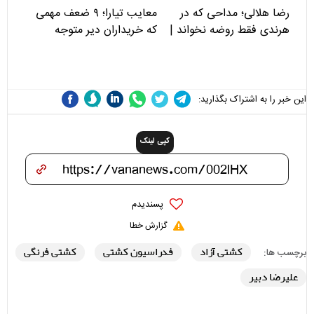
رضا هلالی؛ مداحی که در
معایب تیارا؛ ۹ ضعف مهمی
هرندی فقط روضه نخواند |
که خریداران دیر متوجه
مسئولان «تکیه‌گاه آقا مرتضی
می‌شوند
علی(ع)» را جدی‌تر ببینند
این خبر را به اشتراک بگذارید:
کپی لینک
پسندیدم
گزارش خطا
کشتی آزاد
فدراسیون کشتی
کشتی فرنگی
برچسب ها:
علیرضا دبیر