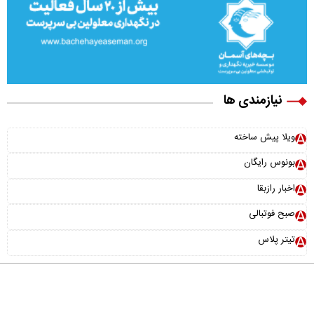
نیازمندی ها
ویلا پیش ساخته
بونوس رایگان
اخبار رازبقا
صبح فوتبالی
تیتر پلاس