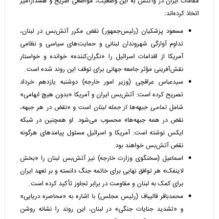
مقامات ایران در واکنش به این وضعیت، مواضعی صریح و هشدارآمیز
اتخاذ کرده‌اند:
مسعود پزشکیان (رئیس‌جمهور) نقض مکرر آتش‌بس در لبنان،
تداوم آوارگی شهروندان لبنانی و حمایت‌های سیاسی و نظامی
آمریکا از اقدامات اسرائیل را «نگران‌کننده» خوانده و خواستار
نقش‌آفرینی مؤثر جامعه جهانی برای توقف این روند شده است.
سیدعباس عراقچی (وزیر امور خارجه) دوشنبه یازدهم خرداد
تصریح کرده است: آتش‌بس ایران و آمریکا «بدون هیچ ابهامی»
شامل
تمامی جبهه‌ها از جمله لبنان
است و «نقض در هر جبهه،
نقض در همه جبهه‌ها» محسوب می‌شود. او همچنین در شبکه
ایکس نوشته است: آمریکا و اسرائیل مسئول پیامدهای هرگونه
نقض آتش‌بس خواهند بود.
اسماعیل (سخنگوی وزارت خارجه) نیز آتش‌بس لبنان را «بخش
لاینفک» هر توافق نهایی برای خاتمه جنگ دانسته و بر تعهد ایران
برای کمک به لبنان و مقاومت در برابر تجاوز تأکید کرده است.
محمدباقر قالیباف (رئیس مجلس) با اشاره به «محاصره دریایی»
و «تشدید جنایات جنگی» در لبنان، این روند را نشانه روشن