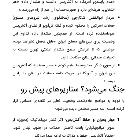
«عدم پایبندی آمریکا» به آتش‌بس دانسته و هشدار داده: «هر
انتخابی، هزینه‌ای دارد و صورت‌حساب آن هم از راه می‌رسد.»
سردار ابوالفضل شکارچی (سخنگوی ارشد نیروهای مسلح)
حملات اسرائیل را محکوم کرده و گفته تل‌آویو از فضای آتش‌بس
سوءاستفاده کرده است. او همچنین هشدار داده تداوم این
وضعیت برای نیروهای مسلح ایران «قابل تحمل نخواهد بود»؛
موضعی که از افزایش سطح هشدار امنیتی تهران نسبت به
تحولات میدانی لبنان حکایت دارد.
از سوی دیگر، صداوسیما اعلام کرده: «بسیار محتمله که آتش‌بس
بین ایران و آمریکا در صورت ادامه حملات در لبنان به پایان
برسد.»
جنگ می‌شود؟ سناریوهای پیش رو
با توجه به مواضع اعلام‌شده، وضعیت فعلی در نقطه‌ای حساس قرار
گرفته است. سه مسیر محتمل دیده می‌شود:
مهار بحران و حفظ آتش‌بس
: اگر فشار دیپلماتیک (به‌ویژه از
سوی میانجیگران) باعث کاهش حملات در جنوب لبنان شود،
احتمالاً آتش‌بس حفظ و مذاکرات ادامه پیدا می‌کند.