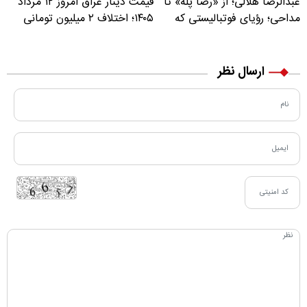
عبدالرضا هلالی؛ از «رضا پله» تا
قیمت دینار عراق امروز ۱۲ مرداد
مداحی؛ رؤیای فوتبالیستی که
۱۴۰۵؛ اختلاف ۲ میلیون تومانی
مسیر زندگی‌اش تغییر کرد
خرید نقدی و کارت بانکی
ارسال نظر