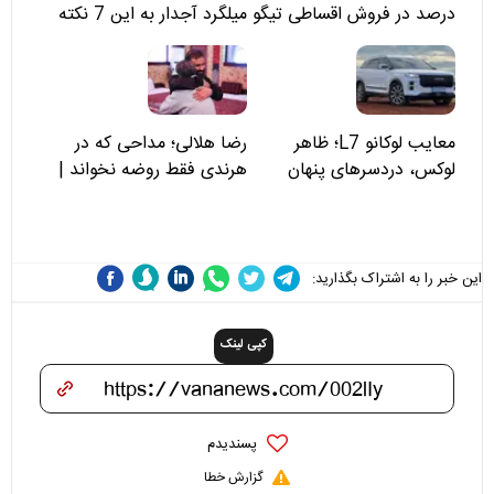
درصد در فروش اقساطی تیگو
میلگرد آجدار به این 7 نکته
۸؛ مسئولان «مبین خودرو» را
توجه کنید
نمی‌بینند؟
معایب لوکانو L7؛ ظاهر
رضا هلالی؛ مداحی که در
لوکس، دردسرهای پنهان
هرندی فقط روضه نخواند |
مسئولان «تکیه‌گاه آقا مرتضی
علی(ع)» را جدی‌تر ببینند
این خبر را به اشتراک بگذارید:
کپی لینک
پسندیدم
گزارش خطا