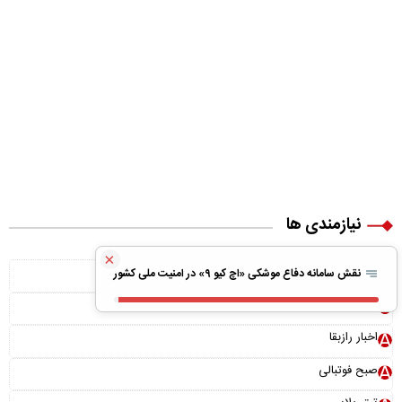
نیازمندی ها
×
ویلا پیش ساخته
نقش سامانه دفاع موشکی «اچ کیو ۹» در امنیت ملی کشور
بونوس رایگان
اخبار رازبقا
صبح فوتبالی