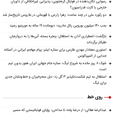
رسوایی تکان‌دهنده در فوتبال کره‌جنوبی؛ پذیرایی غیراخلاقی از داوران
خارجی با کارت فدراسیون؟
دو رکورد ملی در چند ساعت؛ زهرا زارعی با قهرمانی در بلاروس تاریخ‌ساز شد
بمب ۱۴۰ میلیون یورویی رئال مادرید؛ دیومانده ۱۹ ساله به مورینیو رسید
بازگشت اضطراری آدان به استقلال؛ پنجره بسته، آبی‌ها را به دروازه‌بان
طلبکار برگرداند
استوری معنادار مهدی طارمی برای ستاره اینتر؛ پیام مهاجم ایرانی در آستانه
جدایی از المپیاکوس
شوک ۸ روز مانده به شروع لیگ؛ ستاره جام جهانی ایران هنوز بدون تیم
است
استقلال به تیم شکست‌ناپذیر ۳ گل زد؛ دبل سحرخیزان و خط‌ونشان جدی
برای لیگ
روی خط
عبدالرضا هلالی؛ از «رضا پله» تا مداحی؛ رؤیای فوتبالیستی که مسیر