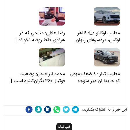
معایب لوکانو L7؛ ظاهر
رضا هلالی؛ مداحی که در
لوکس، دردسرهای پنهان
هرندی فقط روضه نخواند |
مسئولان «تکیه‌گاه آقا مرتضی
علی(ع)» را جدی‌تر ببینند
معایب تیارا؛ ۹ ضعف مهمی
محمد ابراهیمی: وضعیت
که خریداران دیر متوجه
فوتبال ۳۶۰ نگران‌کننده است |
می‌شوند
نقد سرمربی تیم ملی نباید
هزینه داشته باشد
این خبر را به اشتراک بگذارید:
کپی لینک