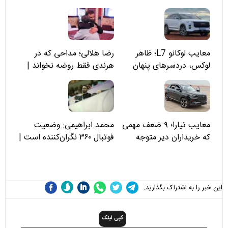
معایب لوکانو L7؛ ظاهر
رضا هلالی؛ مداحی که در
لوکس، دردسرهای پنهان
هرندی فقط روضه نخواند |
مسئولان «تکیه‌گاه آقا مرتضی
علی(ع)» را جدی‌تر ببینند
معایب تیارا؛ ۹ ضعف مهمی
محمد ابراهیمی: وضعیت
که خریداران دیر متوجه
فوتبال ۳۶۰ نگران‌کننده است |
می‌شوند
نقد سرمربی تیم ملی نباید
هزینه داشته باشد
این خبر را به اشتراک بگذارید:
کپی لینک