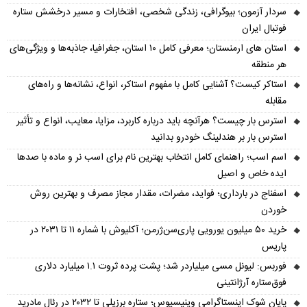
سردار آزمون؛ بیوگرافی، زندگی شخصی، افتخارات و مسیر درخشش ستاره
فوتبال ایران
استان های ارمنستان؛ معرفی کامل ۱۰ استان، جغرافیا، جاذبه‌ها و ویژگی‌های
هر منطقه
استاکر کیست؟ آشنایی کامل با مفهوم استاکر، انواع، نشانه‌ها و راه‌های
مقابله
استرس بار چیست؟ هرآنچه باید درباره کاربرد، مزایا، معایب، انواع و تأثیر
استرس بار بر هندلینگ خودرو بدانید
اسم اسب؛ راهنمای کامل انتخاب بهترین نام برای اسب نر و ماده با صدها
ایده خاص و اصیل
اسفناج در بارداری؛ فواید، مضرات، مقدار مجاز مصرف و بهترین روش
خوردن
خرید ۵۰ میلیون یورویی پاری‌سن‌ژرمن؛ آکلیوش با شماره ۱۱ تا ۲۰۳۱ در
پاریس
فوربس: لیونل مسی میلیاردر شد؛ پشت پرده ثروت ۱.۱ میلیارد دلاری
فوق‌ستاره آرژانتینی
پایان شوک اینستاگرامی وینیسیوس؛ ستاره برزیلی تا ۲۰۳۲ در رئال مادرید