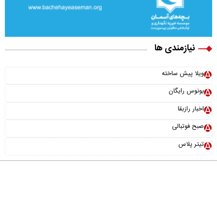
نیازمندی ها
ویلا پیش ساخته
بونوس رایگان
اخبار رازبقا
صبح فوتبالی
تیتر پلاس